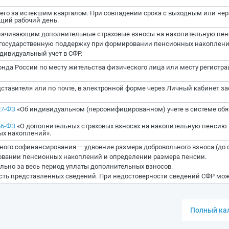
щего за истекшим кварталом. При совпадении срока с выходным или н
щий рабочий день.
лачивающим дополнительные страховые взносы на накопительную пен
осударственную поддержку при формировании пенсионных накоплени
ивидуальный учет в СФР.
нда России по месту жительства физического лица или месту регистра
ставителя или по почте, в электронной форме через Личный кабинет за
27-ФЗ
«Об индивидуальном (персонифицированном) учете в системе обя
56-ФЗ
«О дополнительных страховых взносах на накопительную пенсию 
х накоплений».
ого софинансирования — удвоение размера добровольного взноса (до 
овании пенсионных накоплений и определении размера пенсии.
льно за весь период уплаты дополнительных взносов.
сть представленных сведений. При недостоверности сведений СФР может
Полный кал