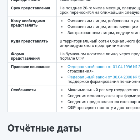
Срок представления
Не позднее 20-го числа месяца, следую
срок переносится на ближайший следую
Кому необходимо
Физическим лицам, добровольно уп
представлять
Физическим лицам, использующим г
Застрахованным лицам, ведущим инд
Куда представлять
В территориальный орган Социального фо
индивидуального предпринимателя
Форма
На бумажном носителе лично, через пред
представления
портале СФР
Правовое основание
Федеральный закон от 01.04.1996 № 
страхования».
Федеральный закон от 30.04.2008 № 
поддержке формирования пенсионны
Особенности
Максимальный размер государственн
Сведения используются при формир
Сведения представляются ежекварта
СФР проверяет полноту и достоверно
Отчётные даты