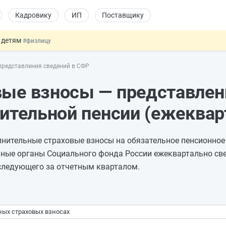
Кадровику
ИП
Поставщику
 детям
#физлицу
ссии стало больше
#кадровику
представления сведений в СФР
 данных россиян для обучения ИИ
#юристу
льный учёт иностранцев
#кадровику
вые взносы — представлен
овых и ГПХ-отношений
#кадровику
пительной пенсии (ежеквар
нительные страховые взносы на обязательное пенсионное
ьные органы Социального фонда России ежеквартально св
 следующего за отчетным кварталом.
ых страховых взносах