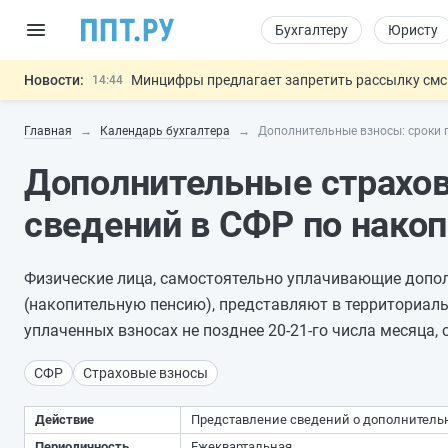
Бухгалтеру
Юристу
Новости:
Минцифры предлагает запретить рассылку смс
14:44
Основания для выдворения иностранцев из Ро
14:02
Главная
Календарь бухгалтера
Дополнительные взносы: сроки 
Могут разрешить использование персональных
13:16
Губернаторам дадут право вводить разрешите
12:42
Дополнительные страхо
Разработают единые критерии труд
11:31
Важно
сведений в СФР по нако
Физические лица, самостоятельно уплачивающие допол
(накопительную пенсию), представляют в территориал
уплаченных взносах не позднее 20-21-го числа месяца,
СФР
Страховые взносы
Действие
Представление сведений о дополнительн
Периодичность
Ежеквартальная