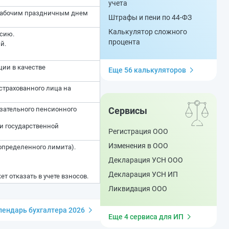
учета
ерабочим праздничным днем
Штрафы и пени по 44-ФЗ
Калькулятор сложного
сию.
процента
й.
ции в качестве
Еще 56 калькуляторов
страхованного лица на
зательного пенсионного
Сервисы
и государственной
Регистрация ООО
Изменения в ООО
определенного лимита).
Декларация УСН ООО
Декларация УСН ИП
 отказать в учете взносов.
Ликвидация ООО
ендарь бухгалтера 2026
Еще 4 сервиса для ИП