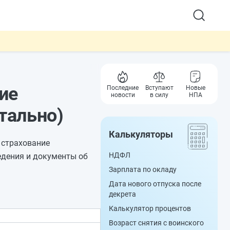
ие
Последние
Вступают
Новые
новости
в силу
НПА
тально)
Калькуляторы
 страхование
НДФЛ
едения и документы об
Зарплата по окладу
Дата нового отпуска после
декрета
Калькулятор процентов
Возраст снятия с воинского