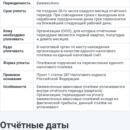
Периодичность
Ежемесячно
Срок уплаты
Не позднее 28-го числа каждого месяца отчётного
периода. При совпадении срока с выходным или
нерабочим праздничным днем срок переносится
на ближайший следующий рабочий день.
Кому
Организации (ООО), для которых отчётными
необходимо
периодами являются первый квартал, полугодие
уплачивать
и девять месяцев.
Куда
В налоговый орган по месту нахождения
уплачивать
организации в качестве единого налогового
платежа на единый налоговый счёт.
Форма уплаты
Платёжное поручение на перечисление единого
налогового платежа.
Правовое
Пункт 1 статьи 287 Налогового кодекса
основание
Российской Федерации.
Особенности
Ежемесячные авансовые платежи уплачиваются
внутри отчётного периода (квартала).
Организации, перешедшие на уплату
ежемесячных авансовых платежей исходя из
фактической прибыли, данный платёж не
уплачивают.
Отчётные даты