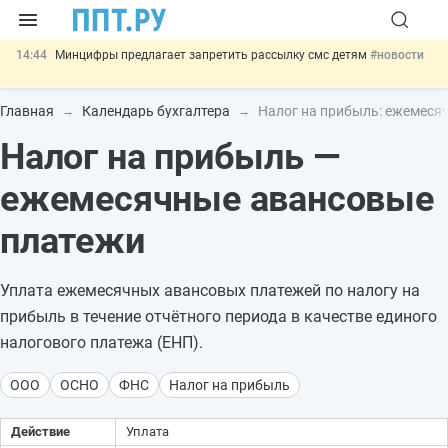
14:44
Минцифры предлагает запретить рассылку смс детям
#новости
14:02
Основания для выдворения иностранцев из России стало
больше
#новости
Главная
Календарь бухгалтера
Налог на прибыль: ежемеся
13:16
Могут разрешить использование персональных данных россиян
Налог на прибыль —
для обучения ИИ
#новости
12:42
Губернаторам дадут право вводить разрешительный учёт
иностранцев
#новости
ежемесячные авансовые
11:31
Важно
Разработают единые критерии трудовых и ГПХ-
отношений
#новости
платежи
Уплата ежемесячных авансовых платежей по налогу на
прибыль в течение отчётного периода в качестве единого
налогового платежа (ЕНП).
ООО
ОСНО
ФНС
Налог на прибыль
Действие
Уплата