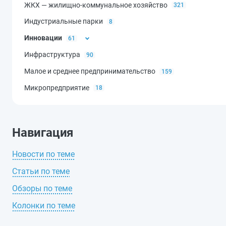
ЖКХ — жилищно-коммунальное хозяйство
321
Индустриальные парки
8
Инновации
61
Инфраструктура
90
НИОКР — научно-исследовательские и опытно-констру
работы
46
Малое и среднее предпринимательство
159
Микропредприятие
18
Навигация
Новости по теме
Статьи по теме
Обзоры по теме
Колонки по теме