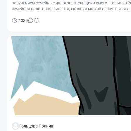
получением семейные налогоплательщики смогут только в 20
семейная налоговая выплата, сколько можно вернуть и как 
2 030
Гольцова Полина