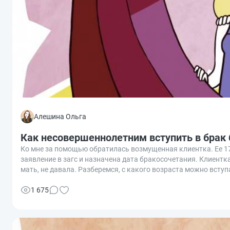
Алешина Ольга
Как несовершеннолетним вступить в брак 
Ко мне за помощью обратилась возмущенная клиентка. Ее 17
заявление в загс и назначена дата бракосочетания. Клиентка 
мать, не давала. Разберемся, с какого возраста можно вступа
1 675