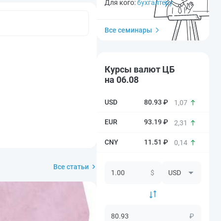
Для кого:
бухгалтеру
Все семинары
Курсы валют ЦБ
на 06.08
80.93 ₽
1,07
93.19 ₽
2,31
11.51 ₽
0,14
Все статьи
$
₽