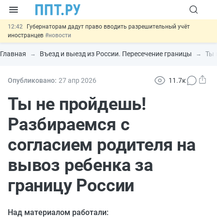
12:42
Губернаторам дадут право вводить разрешительный учёт
иностранцев
#новости
12:05
ФНС изменит правила рассмотрения жалоб на налоговые
органы
#новости
Главная
Въезд и выезд из России. Пересечение границы
Ты 
11:31
Важно
Разработают единые критерии трудовых и ГПХ-
отношений
#новости
10:48
Ужесточат наказание за мошенничество в отношении военных и
Опубликовано:
27 апр
2026
11.7к
ветеранов
#новости
13:16
Могут разрешить использование персональных данных россиян
Ты не пройдешь!
для обучения ИИ
#новости
Разбираемся с
согласием родителя на
вывоз ребенка за
границу России
Над материалом работали: