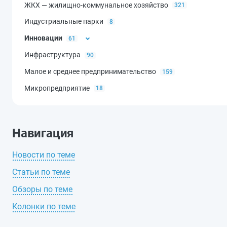
ЖКХ — жилищно-коммунальное хозяйство
321
Индустриальные парки
8
Инновации
61
Инфраструктура
90
НИОКР — научно-исследовательские и опытно-констру
работы
46
Малое и среднее предпринимательство
159
Микропредприятие
18
Навигация
Новости по теме
Статьи по теме
Обзоры по теме
Колонки по теме