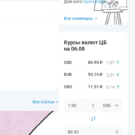
Для кого:
бухгалтеру
Все семинары
Курсы валют ЦБ
на 06.08
80.93 ₽
1,07
93.19 ₽
2,31
11.51 ₽
0,14
Все статьи
$
₽