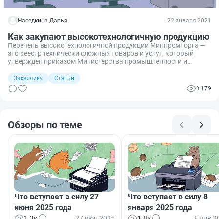
Наседкина Дарья
22 января 2021
Как закупают высокотехнологичную продукцию
Перечень высокотехнологичной продукции Минпромторга —
это реестр технически сложных товаров и услуг, который
утвержден приказом Министерства промышленности и
торговли №3092 от 16.09.2020.
Заказчику
Статьи
3 179
Обзоры по теме
Что вступает в силу 27
Что вступает в силу 8
июня 2025 года
января 2025 года
1.3к
27 июн 2025
1.8к
8 янв 2