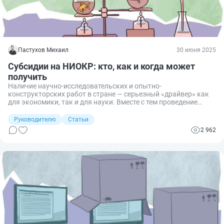
Пастухов Михаил
30 июня 2025
Субсидии на НИОКР: кто, как и когда может
получить
Наличие научно-исследовательских и опытно-
конструкторских работ в стране — серьезный «драйвер» как
для экономики, так и для науки. Вместе с тем проведение
НИОКР практически всегда предполагает значительные
финансовые вложения и затраты, что не под силу многим
Руководителю
Статьи
компаниям. В связи с чем для целого ряда отраслей
2 962
государство оказывает поддержку в виде субсидий
перспективным разработкам. Рассмотрим подробнее, что
необходимо знать о субсидиях на НИОКР, кто, как и когда
может их получить.