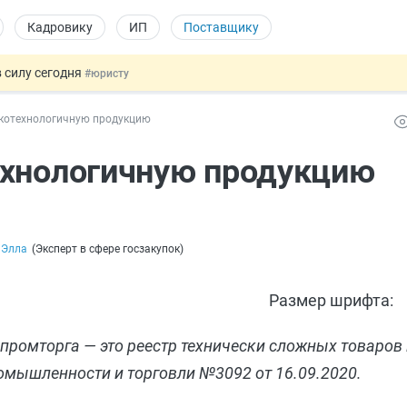
Кадровику
ИП
Поставщику
 силу сегодня
#юристу
х товаров через «Честный знак»
#юристу
котехнологичную продукцию
в ТК РФ
#кадровику
ах предлагают отменить
#физлицу
ехнологичную продукцию
овых и ГПХ-отношений
#кадровику
 Элла
(
Эксперт в сфере госзакупок
)
Размер шрифта:
омторга — это реестр технически сложных товаров и
мышленности и торговли №3092 от 16.09.2020.