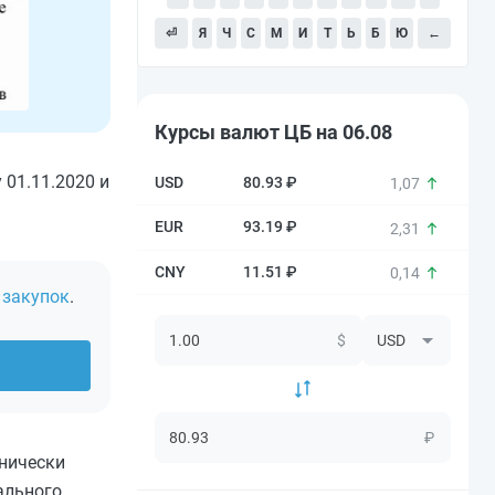
⏎
Я
Ч
С
М
И
Т
Ь
Б
Ю
←
Курсы валют ЦБ на 06.08
 01.11.2020 и
80.93 ₽
1,07
93.19 ₽
2,31
11.51 ₽
0,14
 закупок
.
$
₽
хнически
ального