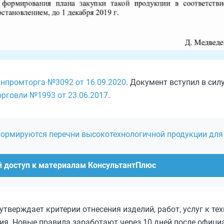
нпромторга №3092 от 16.09.2020
. Документ вступил в силу
рговли №1993 от 23.06.2017
.
формируются перечни высокотехнологичной продукции для
й доступ к материалам КонсультантПлюс
тверждает критерии отнесения изделий, работ, услуг к те
ия. Новые правила заработают через 10 дней после офици