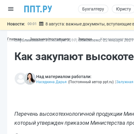
Бухгалтеру
Юристу
Новости:
8 августа: важные документы, вступающие в
00:01
Подписан закон о блокировке продажи опасны
07.08
Главная
Заказчику/поставщику
Закупки
Как закупают высо
Опубликовано:
20 ноя
бря
2017
Обновлено:
22 янв
аря
2021
Дистанционную работу беременных пропишут 
07.08
Госпошлину за устранение ошибок в документ
07.08
Как закупают высокот
Разработают единые критерии труд
07.08
Важно
Над материалом работали:
|
Наседкина Дарья
(
Постоянный автор ppt.ru
)
Залужная
Перечень высокотехнологичной продукции Минпр
который утвержден приказом Министерства про