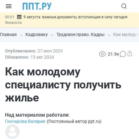
00:01
9 августа: важные документы, вступающие в силу сегодня
#новости
07.08
Подписан закон о блокировке продажи опасных товаров через
«Честный знак»
#новости
Главная
Кадровику
Трудовое право. Кадры
Как молодом
07.08
Дистанционную работу беременных пропишут в ТК РФ
#новости
07.08
Опубликовано:
Госпошлину за устранение ошибок в документах предлагают
27 июл
2023
21.9к
отменить
#новости
Обновлено:
13 авг
2024
07.08
Важно
Разработают единые критерии трудовых и ГПХ-
отношений
Как молодому
#новости
специалисту получить
жилье
Над материалом работали:
Гончарова Валерия
(
Постоянный автор ppt.ru
)