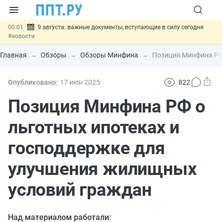
00:01
9 августа: важные документы, вступающие в силу сегодня
#новости
07.08
Подписан закон о блокировке продажи опасных товаров через
«Честный знак»
#новости
Главная
Обзоры
Обзоры Минфина
Позиция Минфина РФ
07.08
Дистанционную работу беременных пропишут в ТК РФ
#новости
07.08
Госпошлину за устранение ошибок в документах предлагают
Опубликовано:
17 июн
2025
822
отменить
#новости
07.08
Важно
Разработают единые критерии трудовых и ГПХ-
Позиция Минфина РФ о
отношений
#новости
льготных ипотеках и
господдержке для
улучшения жилищных
условий граждан
Над материалом работали: