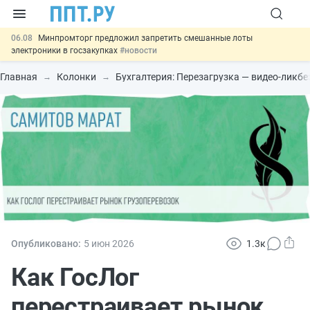
06.08
Минпромторг предложил запретить смешанные лоты
электроники в госзакупках
#новости
06.08
Подписан указ об отмене спецрежима для вкладов физлиц из
недружественных стран
#новости
Главная
Колонки
Бухгалтерия: Перезагрузка — видео-ликб
06.08
Возврат денег за риелторские услуги при недействительных
сделках: инициатива
#новости
06.08
Важно
Обеспечительный платёж СПОТ могут заменить
банковской гарантией
#новости
00:01
7 августа: важные документы, вступающие в силу сегодня
#новости
Опубликовано:
5 июн
2026
1.3к
Как ГосЛог
перестраивает рынок