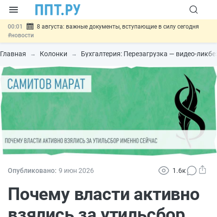
00:01
8 августа: важные документы, вступающие в силу сегодня
#новости
07.08
Подписан закон о блокировке продажи опасных товаров через
«Честный знак»
#новости
Главная
Колонки
Бухгалтерия: Перезагрузка — видео-ликб
07.08
Дистанционную работу беременных пропишут в ТК РФ
#новости
07.08
Госпошлину за устранение ошибок в документах предлагают
отменить
#новости
07.08
Важно
Разработают единые критерии трудовых и ГПХ-
отношений
#новости
Опубликовано:
9 июн
2026
1.6к
Почему власти активно
взялись за утильсбор