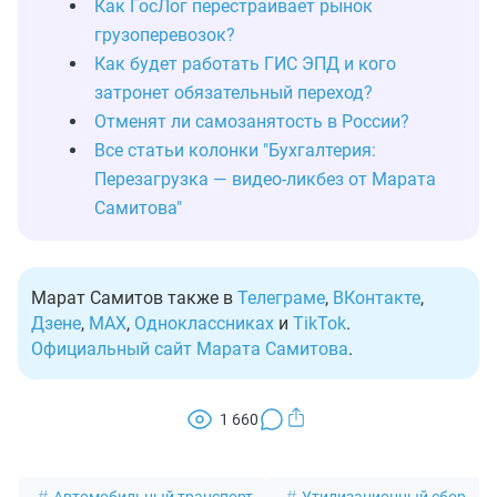
Как ГосЛог перестраивает рынок
грузоперевозок?
Как будет работать ГИС ЭПД и кого
затронет обязательный переход?
Отменят ли самозанятость в России?
Все статьи колонки "Бухгалтерия:
Перезагрузка — видео-ликбез от Марата
Самитова"
Марат Самитов также в
Телеграме
,
ВКонтакте
,
Дзене
,
MAX
,
Одноклассниках
и
TikTok
.
Официальный сайт Марата Самитова
.
1 660
Автомобильный транспорт
Утилизационный сбор