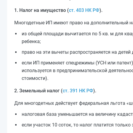
1. Налог на имущество (
ст. 403 НК РФ
).
Многодетные ИП имеют право на дополнительный н
из общей площади вычитается по 5 кв. м для кв
ребенка;
право на эти вычеты распространяется на детей д
если ИП применяет спецрежимы (УСН или патент)
используется в предпринимательской деятельнос
стоимости).
2. Земельный налог (
ст. 391 НК РФ
).
Для многодетных действует федеральная льгота «ше
налоговая база уменьшается на величину кадастр
если участок 10 соток, то налог платится только 