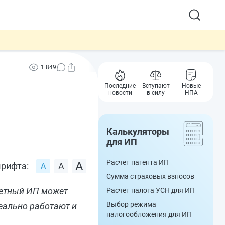
1 849
Последние
Вступают
Новые
новости
в силу
НПА
Калькуляторы
для ИП
Расчет патента ИП
рифта:
Сумма страховых взносов
одетный ИП может
Расчет налога УСН для ИП
Выбор режима
еально работают и
налогообложения для ИП