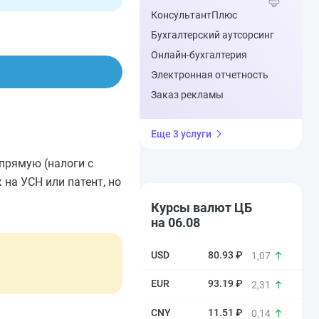
КонсультантПлюс
Бухгалтерский аутсорсинг
Онлайн-бухгалтерия
Электронная отчетность
Заказ рекламы
Еще 3 услуги
апрямую (налоги с
на УСН или патент, но
Курсы валют ЦБ
на 06.08
80.93 ₽
1,07
93.19 ₽
2,31
11.51 ₽
0,14