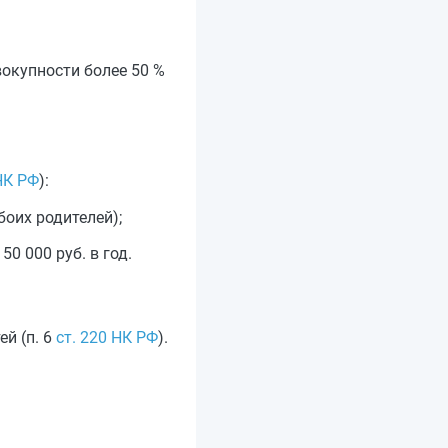
вокупности более 50 %
НК РФ
):
боих родителей);
0 000 руб. в год.
й (п. 6
ст. 220 НК РФ
).