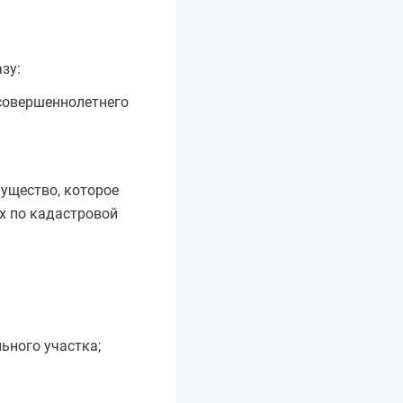
зу:
есовершеннолетнего
мущество, которое
х по кадастровой
ьного участка;