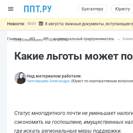
Бухгалтеру
Юристу
Новости:
8 августа: важные документы, вступающие в
00:01
Подписан закон о блокировке продажи опасны
07.08
Главная
ИП
ИП — индивидуальный предприниматель
Какие
Опубликовано:
7 мая 2026
Дистанционную работу беременных пропишут 
07.08
Госпошлину за устранение ошибок в документ
07.08
Какие льготы может п
Разработают единые критерии труд
07.08
Важно
Над материалом работали:
Челозерцева Александра
(
Юрист по корпоративным вопроса
Статус многодетного почти не уменьшает налоги
сэкономить на госпошлине, имущественных нал
где искать региональные меры поддержки.