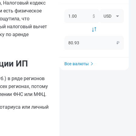
а, Налоговый кодекс
и есть физическое
$
ощутила, что
ный налоговый вычет
ку по аренде
₽
ации ИП
Все валюты
.) в ряде регионов
сех регионах, потому
елении ФНС или МФЦ.
нотариуса или личный