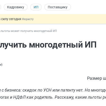
Кадровику
ИП
Поставщику
 силу сегодня
#юристу
х товаров через «Честный знак»
#юристу
 льготы может получить многодетный ИП
в ТК РФ
#кадровику
ах предлагают отменить
#физлицу
олучить многодетный ИП
овых и ГПХ-отношений
#кадровику
м
)
Размер ш
 с бизнеса: скидок по УСН или патенту нет. Но мног
огах и НДФЛ как родитель. Расскажу, какие льготы р