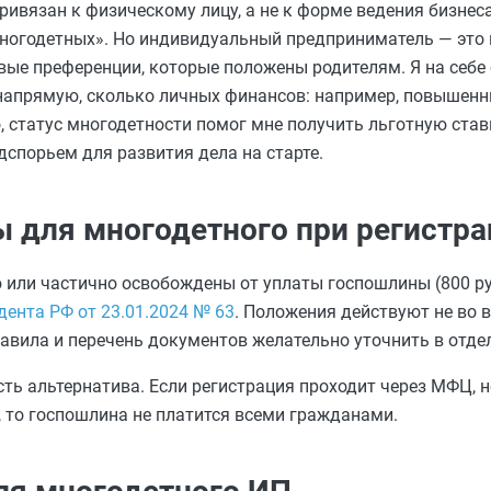
ривязан к физическому лицу, а не к форме ведения бизнес
многодетных». Но индивидуальный предприниматель — это 
вые преференции, которые положены родителям. Я на себе 
 напрямую, сколько личных финансов: например, повышен
, статус многодетности помог мне получить льготную став
спорьем для развития дела на старте.
ы для многодетного при регистр
или частично освобождены от уплаты госпошлины (800 руб
дента РФ от 23.01.2024 № 63
. Положения действуют не во в
равила и перечень документов желательно уточнить в отд
есть альтернатива. Если регистрация проходит через МФЦ, 
, то госпошлина не платится всеми гражданами.