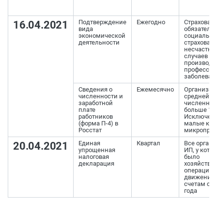
Подтверждение
Ежегодно
Страховате
16.04.2021
вида
обязатель
экономической
социально
деятельности
страхован
несчастны
случаев на
производс
професси
заболеван
Сведения о
Ежемесячно
Организац
численности и
средней
заработной
численно
плате
больше 15 
работников
Исключен
(форма П-4) в
малые ком
Росстат
микропред
Единая
Квартал
Все орган
20.04.2021
упрощенная
ИП, у кото
налоговая
было
декларация
хозяйстве
операций 
движения 
счетам с н
года