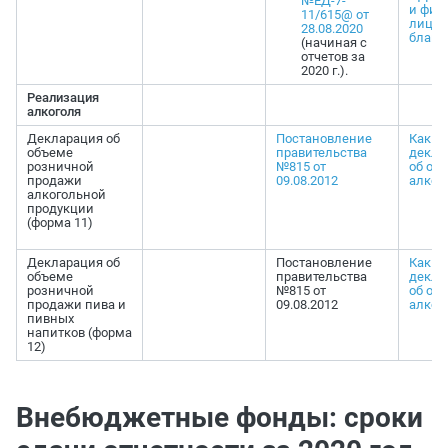
№ЕД-7-
и физ
11/615@ от
лиц: 
28.08.2020
бланк
(начиная с
отчетов за
2020 г.).
Реализация
алкоголя
Декларация об
Постановление
Как з
объеме
правительства
декла
розничной
№815 от
об об
продажи
09.08.2012
алког
алкогольной
продукции
(форма 11)
Декларация об
Постановление
Как з
объеме
правительства
декла
розничной
№815 от
об об
продажи пива и
09.08.2012
алког
пивных
напитков (форма
12)
Внебюджетные фонды: сроки