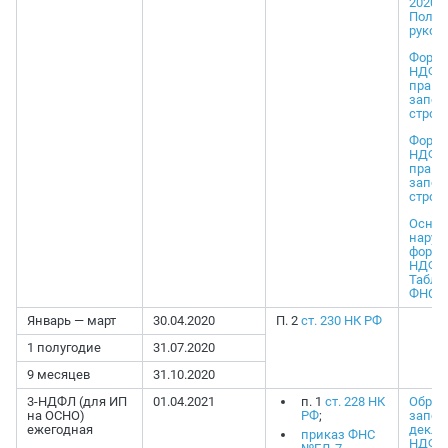
2020 г
Полно
руков
Форма
НДФЛ:
прави
запол
строку
Форма
НДФЛ:
прави
запол
строку
Осно
наруш
форме
НДФЛ
Табли
ФНС Р
Январь — март
30.04.2020
П. 2
ст. 230 НК РФ
1 полугодие
31.07.2020
9 месяцев
31.10.2020
3-НДФЛ (для ИП
01.04.2021
п. 1
ст. 228 НК
Образ
на ОСНО)
РФ
;
запол
ежегодная
декла
приказ ФНС
НДФЛ 