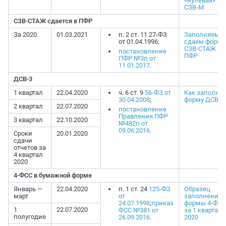
«нулевая»
СЗВ-М
СЗВ-СТАЖ сдается в ПФР
За 2020
01.03.2021
п. 2 ст. 11 27-ФЗ
Заполняем и
от 01.04.1996;
сдаем форму
СЗВ-СТАЖ в
постановление
ПФР
ПФР №3п от
11.01.2017
.
ДСВ-3
1 квартал
22.04.2020
ч. 6 ст. 9
56-ФЗ от
Как заполни
30.04.2008
;
форму ДСВ-3
2 квартал
22.07.2020
постановление
Правления ПФР
3 квартал
22.10.2020
№482п от
09.06.2016
.
Сроки
20.01.2020
сдачи
отчетов за
4 квартал
2020
4-ФСС в бумажной форме
Январь —
22.04.2020
п. 1 ст. 24
125-ФЗ
Образец
март
от
заполнения
24.07.1998
;
приказ
формы 4-ФСС
1
22.07.2020
ФСС №381 от
за 1 квартал
полугодие
26.09.2016.
2020