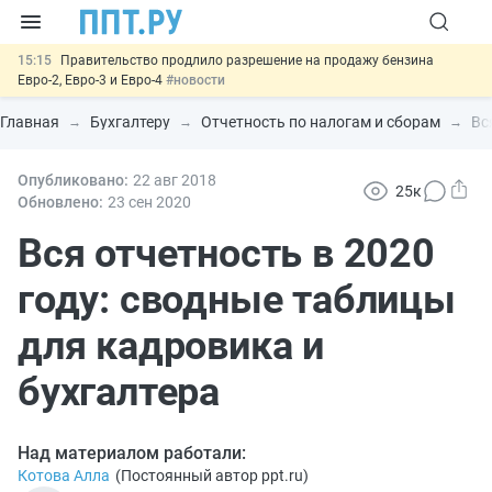
15:15
Правительство продлило разрешение на продажу бензина
Евро-2, Евро-3 и Евро-4
#новости
14:21
На оплату эвакуации автомобиля предложили давать скидку
#новости
Главная
Бухгалтеру
Отчетность по налогам и сборам
Вс
13:48
Важно
Обеспечительный платёж СПОТ могут заменить
банковской гарантией
#новости
12:17
Опубликовано:
Защита от сталкинга: доработанный законопроект направлен в
22 авг
2018
25к
Правительство
#новости
Обновлено:
23 сен
2020
15:51
МВД запускает автоматическое аннулирование патента
иностранцев за неуплату НДФЛ
Вся отчетность в 2020
#новости
году: сводные таблицы
для кадровика и
бухгалтера
Над материалом работали:
Котова Алла
(
Постоянный автор ppt.ru
)