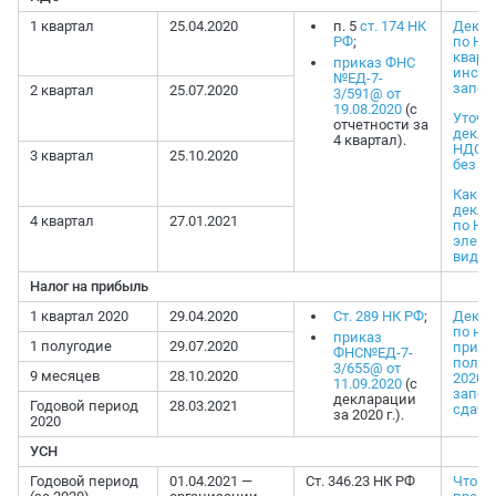
1 квартал
25.04.2020
п. 5
ст. 174 НК
Декла
РФ
;
по НДС
кварта
приказ ФНС
инстр
№ЕД-7-
запо
2 квартал
25.07.2020
3/591@ от
19.08.2020
(с
Уточн
отчетности за
декла
4 квартал).
НДС. 
3 квартал
25.10.2020
без о
Как с
декла
4 квартал
27.01.2021
по НД
элект
виде
Налог на прибыль
1 квартал 2020
29.04.2020
Ст. 289 НК РФ
;
Декла
по нал
приказ
1 полугодие
29.07.2020
прибы
ФНС№ЕД-7-
полуг
3/655@ от
9 месяцев
28.10.2020
2020 г
11.09.2020
(с
запол
декларации
Годовой период
28.03.2021
сдача
за 2020 г.).
2020
УСН
Годовой период
01.04.2021 —
Ст. 346.23 НК РФ
Что с