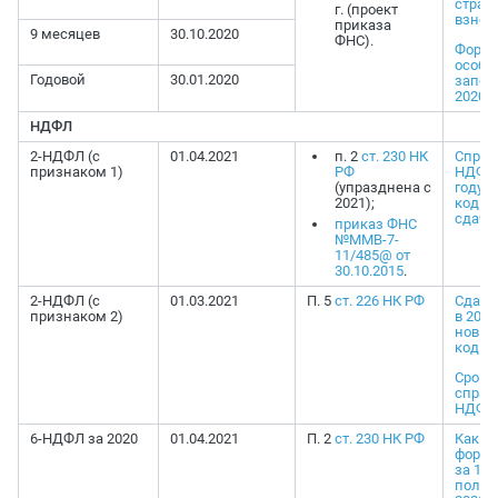
страх
г. (проект
взнос
приказа
9 месяцев
30.10.2020
ФНС).
Форма
особе
Годовой
30.01.2020
запол
2020
НДФЛ
2-НДФЛ (с
01.04.2021
п. 2
ст. 230 НК
Справк
признаком 1)
РФ
НДФЛ 
(упразднена с
году: 
2021);
коды 
сдачи
приказ ФНС
№ММВ-7-
11/485@ от
30.10.2015
.
2-НДФЛ (с
01.03.2021
П. 5
ст. 226 НК РФ
Сдача
признаком 2)
в 2020
новый
коды
Срок 
справк
НДФЛ
6-НДФЛ за 2020
01.04.2021
П. 2
ст. 230 НК РФ
Как з
форму
за 1-е
полуг