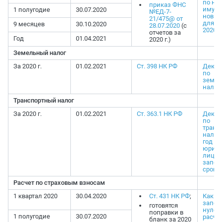
по нал
приказ ФНС
имуще
1 полугодие
30.07.2020
№ЕД-7-
новый
21/475@ от
для от
9 месяцев
30.10.2020
28.07.2020
(с
2020
отчетов за
Год
01.04.2021
2020 г.)
Земельный налог
За 2020 г.
01.02.2021
Ст. 398 НК РФ
Декла
по
земел
налогу
Транспортный налог
За 2020 г.
01.02.2021
Ст. 363.1 НК РФ
Декла
по
транс
налогу
год д
юриди
лиц: 
запол
сроки
Расчет по страховым взносам
1 квартал 2020
30.04.2020
Ст. 431 НК РФ
;
Как п
запол
готовятся
нулев
поправки в
1 полугодие
30.07.2020
расче
бланк за 2020