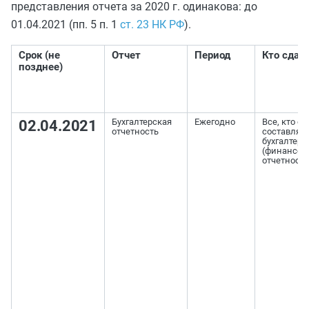
представления отчета за 2020 г. одинакова: до
01.04.2021 (пп. 5 п. 1
ст. 23 НК РФ
).
Срок (не
Отчет
Период
Кто сдае
позднее)
Бухгалтерская
Ежегодно
Все, кто о
02.04.2021
отчетность
составлят
бухгалтер
(финансов
отчетность