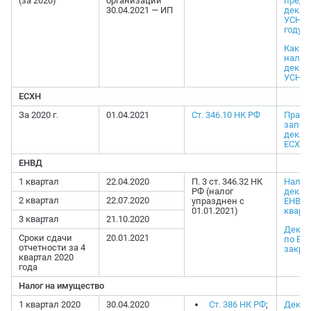
(за 2020)
организации
предс
30.04.2021 — ИП
декла
УСН в
году
Как з
налог
декла
УСН
ЕСХН
За 2020 г.
01.04.2021
Ст. 346.10 НК РФ
Прави
запол
декла
ЕСХН
ЕНВД
1 квартал
22.04.2020
П. 3 ст. 346.32 НК
Налог
РФ (налог
декла
2 квартал
22.07.2020
упразднен с
ЕНВД з
01.01.2021)
кварт
3 квартал
21.10.2020
Декла
Сроки сдачи
20.01.2021
по ЕН
отчетности за 4
закры
квартал 2020
года
Налог на имущество
1 квартал 2020
30.04.2020
Ст. 386 НК РФ
;
Декла