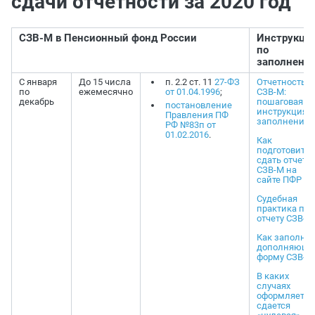
сдачи отчетности за 2020 год
СЗВ-М в Пенсионный фонд России
Инструкци
по
заполнени
С января
До 15 числа
п. 2.2 ст. 11
27-ФЗ
Отчетность
по
ежемесячно
от 01.04.1996
;
СЗВ-М:
декабрь
пошаговая
постановление
инструкция 
Правления ПФ
заполнению
РФ №83п от
01.02.2016
.
Как
подготовить 
сдать отчет
СЗВ-М на
сайте ПФР
Судебная
практика по
отчету СЗВ-М
Как заполни
дополняющ
форму СЗВ-М
В каких
случаях
оформляется
сдается