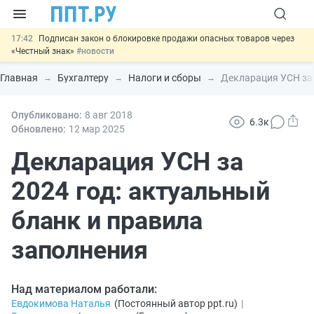
17:42
Подписан закон о блокировке продажи опасных товаров через
«Честный знак»
#новости
17:17
Дистанционную работу беременных пропишут в ТК РФ
#новости
Главная
Бухгалтеру
Налоги и сборы
Декларация УСН за 
16:02
Госпошлину за устранение ошибок в документах предлагают
отменить
#новости
15:25
Опубликовано:
Изменят правила контроля за подрядчиками ИЖС с эскроу-
8 авг
2018
6.3к
счетами
#новости
Обновлено:
12 мар
2025
11:31
Важно
Разработают единые критерии трудовых и ГПХ-
отношений
Декларация УСН за
#новости
2024 год: актуальный
бланк и правила
заполнения
Над материалом работали:
Евдокимова Наталья
(
Постоянный автор ppt.ru
)
|