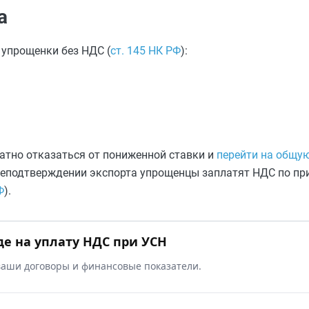
а
 упрощенки без НДС (
ст. 145 НК РФ
):
атно отказаться от пониженной ставки и
перейти на общу
ри неподтверждении экспорта упрощенцы заплатят НДС по 
Ф
).
де на уплату НДС при УСН
 ваши договоры и финансовые показатели.