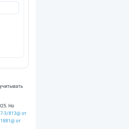
 учитывать
025. Но
7-3/813@ от
11881@ от