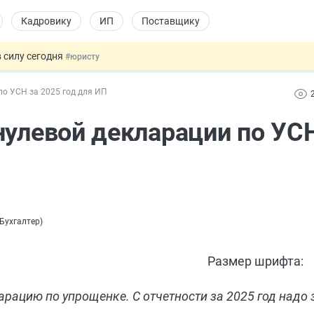
Кадровику
ИП
Поставщику
 силу сегодня
#юристу
 лоты электроники в госзакупках
#заказчику
по УСН за 2025 год для ИП
дов физлиц из недружественных стран
#бухгалтеру
йствительных сделках: инициатива
#юристу
нулевой декларации по УС
т заменить банковской гарантией
#бухгалтеру
Бухгалтер
)
Размер шрифта:
рацию по упрощенке. С отчетности за 2025 год надо 