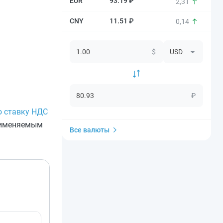
93.19 ₽
2,31
11.51 ₽
0,14
$
₽
ю ставку НДС
применяемым
Все валюты