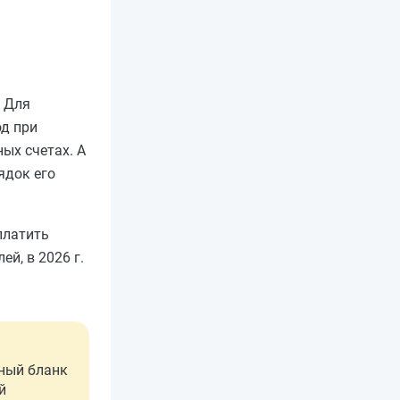
. Для
од при
ных счетах. А
ядок его
платить
й, в 2026 г.
тный бланк
й