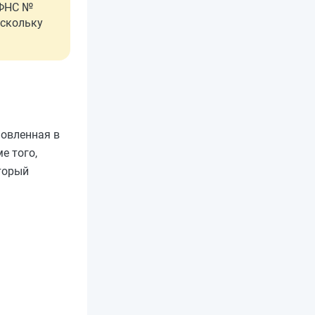
 ФНС №
оскольку
новленная в
е того,
торый