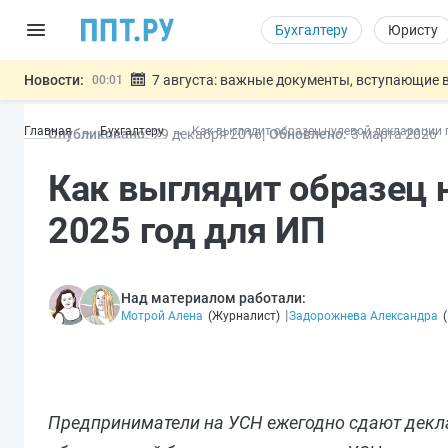
Бухгалтеру
Юристу
Новости:
7 августа: важные документы, вступающие в
00:01
Минпромторг предложил запретить смешанные
06.08
Главная
Бухгалтеру
Как выглядит образец нулевой декларации 
Опубликовано:
29 дек
абря
2016
Обновлено:
3 мар
та
2026
Подписан указ об отмене спецрежима для вкла
06.08
Возврат денег за риелторские услуги при неде
06.08
Как выглядит образец 
Обеспечительный платёж СПОТ могу
06.08
Важно
2025 год для ИП
Над материалом работали:
|
Мотрой Алена
(
Журналист
)
Задорожнева Александра
(
Предприниматели на УСН ежегодно сдают декла