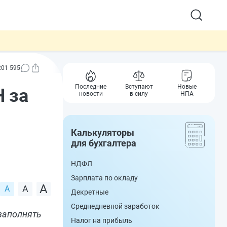
201 595
Последние
Вступают
Новые
Н за
новости
в силу
НПА
Калькуляторы
для бухгалтера
НДФЛ
Зарплата по окладу
Декретные
Среднедневной заработок
заполнять
Налог на прибыль