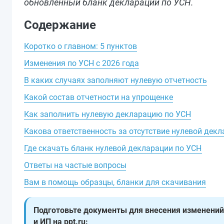
обновленный бланк декларации по УСН.
Содержание
Коротко о главном: 5 пунктов
Изменения по УСН с 2026 года
В каких случаях заполняют нулевую отчетность
Какой состав отчетности на упрощенке
Как заполнить нулевую декларацию по УСН
Какова ответственность за отсутствие нулевой дек
Где скачать бланк нулевой декларации по УСН
Ответы на частые вопросы
Вам в помощь образцы, бланки для скачивания
Подготовьте документы для внесения изменений
и ИП на ppt.ru: