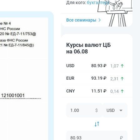
Для кого:
бухгалтеру
Все семинары
Курсы валют ЦБ
на 06.08
80.93 ₽
1,07
93.19 ₽
2,31
11.51 ₽
0,14
$
₽