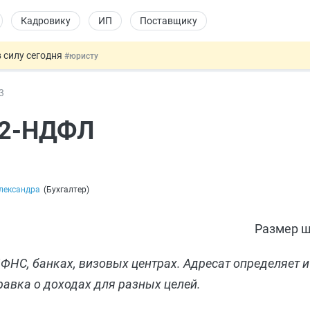
Кадровику
ИП
Поставщику
 силу сегодня
#юристу
 лоты электроники в госзакупках
#заказчику
3
дов физлиц из недружественных стран
#бухгалтеру
йствительных сделках: инициатива
#юристу
и 2-НДФЛ
т заменить банковской гарантией
#бухгалтеру
лександра
(
Бухгалтер
)
Размер ш
ФНС, банках, визовых центрах. Адресат определяет и
равка о доходах для разных целей.