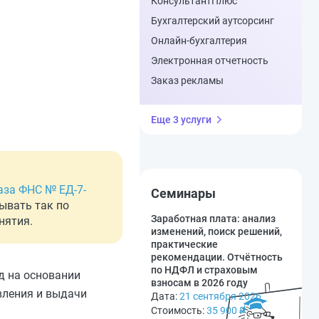
КонсультантПлюс
Бухгалтерский аутсорсинг
Онлайн-бухгалтерия
Электронная отчетность
Заказ рекламы
Еще 3 услуги
аза ФНС № ЕД-7-
Семинары
ывать так по
Заработная плата: анализ
нятия.
изменений, поиск решений,
практические
рекомендации. Отчётность
по НДФЛ и страховым
д на основании
взносам в 2026 году
авления и выдачи
Дата:
21 сентября 2026
Стоимость:
35 900
₽