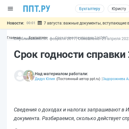
Бухгалтеру
Юристу
Новости:
7 августа: важные документы, вступающие в
00:01
Минпромторг предложил запретить смешанные
06.08
Главная
Бухгалтеру
Срок годности справки 2-НДФЛ
Опубликовано:
21 фев
раля
2017
Обновлено:
25 апр
еля
202
Подписан указ об отмене спецрежима для вкла
06.08
Возврат денег за риелторские услуги при неде
06.08
Срок годности справк
Обеспечительный платёж СПОТ могу
06.08
Важно
Над материалом работали:
|
Дидух Юлия
(
Постоянный автор ppt.ru
)
Задорожнева А
Сведения о доходах и налогах запрашивают в И
документа. Разбираемся, сколько действует сп