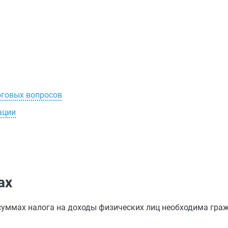
оговых вопросов
ации
ах
суммах налога на доходы физических лиц необходима гра