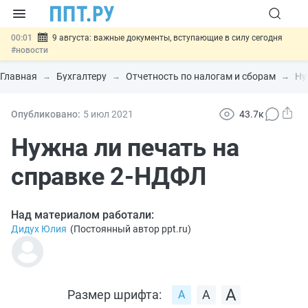
00:01
9 августа: важные документы, вступающие в силу сегодня
#новости
07.08
Подписан закон о блокировке продажи опасных товаров через
«Честный знак»
#новости
Главная
Бухгалтеру
Отчетность по налогам и сборам
Ну
07.08
Дистанционную работу беременных пропишут в ТК РФ
#новости
07.08
Госпошлину за устранение ошибок в документах предлагают
Опубликовано:
5 июл
2021
43.7к
отменить
#новости
07.08
Важно
Разработают единые критерии трудовых и ГПХ-
Нужна ли печать на
отношений
#новости
справке 2-НДФЛ
Над материалом работали:
Дидух Юлия
(
Постоянный автор ppt.ru
)
Размер шрифта: