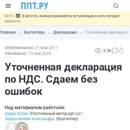
00:01
8 августа: важные документы, вступающие в силу сегодня
#новости
07.08
Подписан закон о блокировке продажи опасных товаров через
«Честный знак»
#новости
Главная
Бухгалтеру
Декларация
Уточненная деклараци
07.08
Дистанционную работу беременных пропишут в ТК РФ
#новости
07.08
Опубликовано:
Госпошлину за устранение ошибок в документах предлагают
21 фев
2017
2.3к
отменить
#новости
Обновлено:
15 янв
2026
07.08
Важно
Разработают единые критерии трудовых и ГПХ-
отношений
Уточненная декларация
#новости
по НДС. Сдаем без
ошибок
Над материалом работали:
Дидух Юлия
(
Постоянный автор ppt.ru
)
|
Задорожнева Александра
(
Бухгалтер
)