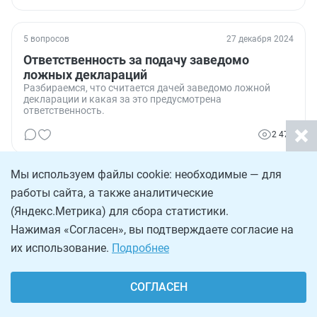
5 вопросов
27 декабря 2024
Ответственность за подачу заведомо
ложных деклараций
Разбираемся, что считается дачей заведомо ложной
декларации и какая за это предусмотрена
ответственность.
2 472
Мы используем файлы cookie: необходимые — для
5 вопросов
29 ноября 2024
работы сайта, а также аналитические
Разбираемся, когда при закрытии ИП
(Яндекс.Метрика) для сбора статистики.
подавать завершающую декларацию по
Нажимая «Согласен», вы подтверждаете согласие на
УСН
Планирую закрыть свое ИП и хочу узнать, как это
их использование.
Подробнее
сделать правильно?
5 848
СОГЛАСЕН