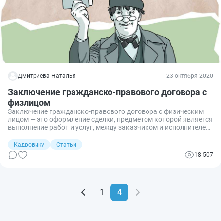
Дмитриева Наталья
23 октября 2020
Заключение гражданско-правового договора с
физлицом
Заключение гражданско-правового договора с физическим
лицом — это оформление сделки, предметом которой является
выполнение работ и услуг, между заказчиком и исполнителем.
Между организацией и гражданином при этом не возникает
трудовых отношений.
Кадровику
Статьи
18 507
1
4