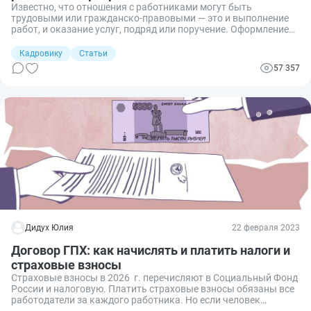
Известно, что отношения с работниками могут быть
трудовыми или гражданско-правовыми — это и выполнение
работ, и оказание услуг, подряд или поручение. Оформление
отношений зависит от их характера и желания сторон. Но
нередки ситуации, когда у компании есть необходимость в
Кадровику
Статьи
какой-либо доработке, а у сотрудника — компетенция и
57 357
желание для ее выполнения. Каковы же нюансы договора
ГПХ со штатным работником?
Дидух Юлия
22 февраля 2023
Договор ГПХ: как начислять и платить налоги и
страховые взносы
Страховые взносы в 2026 г. перечисляют в Социальный Фонд
России и налоговую. Платить страховые взносы обязаны все
работодатели за каждого работника. Но если человек
работает по гражданско-правовому договору, взносы