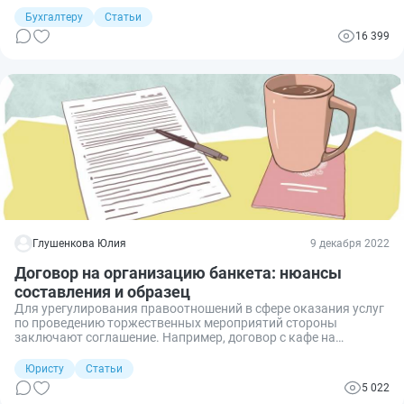
начисляют в особом порядке.
Бухгалтеру
Статьи
16 399
Глушенкова Юлия
9 декабря 2022
Договор на организацию банкета: нюансы
составления и образец
Для урегулирования правоотношений в сфере оказания услуг
по проведению торжественных мероприятий стороны
заключают соглашение. Например, договор с кафе на
проведение банкета или корпоратива. Форма документа
законодательно не определена, но следует учитывать
Юристу
Статьи
существенные условия, чтобы сделка имела юридическую
5 022
силу.