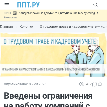
00:01
7 августа: важные документы, вступающие в силу сегодня
#новости
06.08
Минпромторг предложил запретить смешанные лоты
электроники в госзакупках
#новости
Главная
Колонки
О трудовом праве и кадровом учете — ко
06.08
Подписан указ об отмене спецрежима для вкладов физлиц из
недружественных стран
#новости
06.08
Возврат денег за риелторские услуги при недействительных
сделках: инициатива
#новости
06.08
Важно
Обеспечительный платёж СПОТ могут заменить
банковской гарантией
#новости
Опубликовано:
8 июл
2026
417
Введены ограничения
на работу компаний с