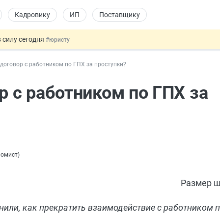
Кадровику
ИП
Поставщику
 силу сегодня
#юристу
х товаров через «Честный знак»
#юристу
 договор с работником по ГПХ за проступки?
в ТК РФ
#кадровику
ах предлагают отменить
#физлицу
р с работником по ГПХ за
овых и ГПХ-отношений
#кадровику
номист
)
Размер ш
или, как прекратить взаимодействие с работником п