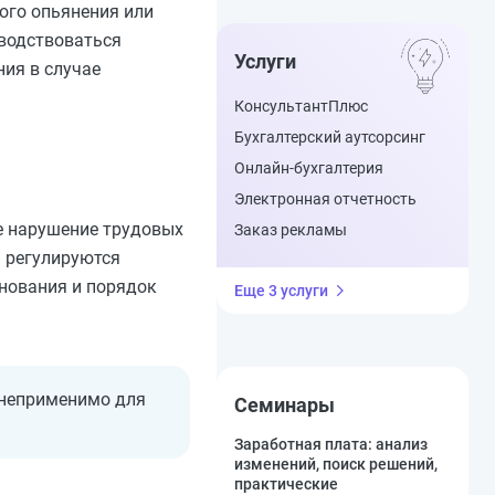
ого опьянения или
оводствоваться
Услуги
ия в случае
КонсультантПлюс
Бухгалтерский аутсорсинг
Онлайн-бухгалтерия
Электронная отчетность
ое нарушение трудовых
Заказ рекламы
я регулируются
нования и порядок
Еще 3 услуги
 неприменимо для
Семинары
Заработная плата: анализ
изменений, поиск решений,
практические