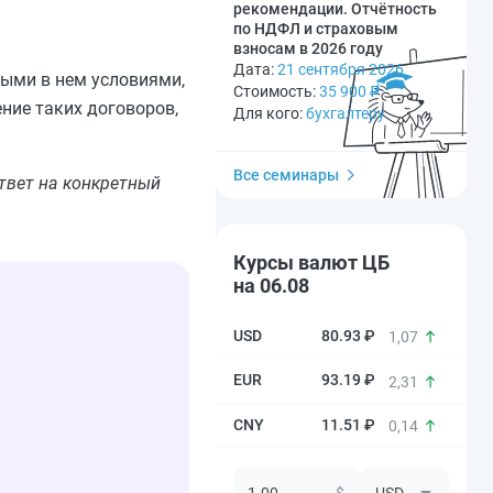
рекомендации. Отчётность
по НДФЛ и страховым
взносам в 2026 году
Дата:
21 сентября 2026
ными в нем условиями,
Стоимость:
35 900
₽
ние таких договоров,
Для кого:
бухгалтеру
Все семинары
твет на конкретный
Курсы валют ЦБ
на 06.08
80.93 ₽
1,07
93.19 ₽
2,31
11.51 ₽
0,14
$