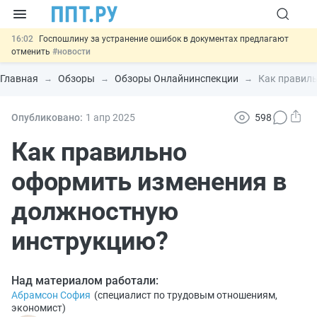
16:02
Госпошлину за устранение ошибок в документах предлагают
отменить
#новости
15:25
Изменят правила контроля за подрядчиками ИЖС с эскроу-
счетами
#новости
Главная
Обзоры
Обзоры Онлайнинспекции
Как правил
14:44
Минцифры предлагает запретить рассылку смс детям
#новости
14:02
Основания для выдворения иностранцев из России стало
Опубликовано:
1 апр
2025
598
больше
#новости
11:31
Важно
Разработают единые критерии трудовых и ГПХ-
Как правильно
отношений
#новости
оформить изменения в
должностную
инструкцию?
Над материалом работали:
Абрамсон София
(
специалист по трудовым отношениям,
экономист
)