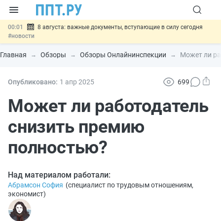
00:01
8 августа: важные документы, вступающие в силу сегодня
#новости
07.08
Подписан закон о блокировке продажи опасных товаров через
«Честный знак»
#новости
Главная
Обзоры
Обзоры Онлайнинспекции
Может ли ра
07.08
Дистанционную работу беременных пропишут в ТК РФ
#новости
07.08
Госпошлину за устранение ошибок в документах предлагают
Опубликовано:
1 апр
2025
699
отменить
#новости
07.08
Важно
Разработают единые критерии трудовых и ГПХ-
Может ли работодатель
отношений
#новости
снизить премию
полностью?
Над материалом работали:
Абрамсон София
(
специалист по трудовым отношениям,
экономист
)