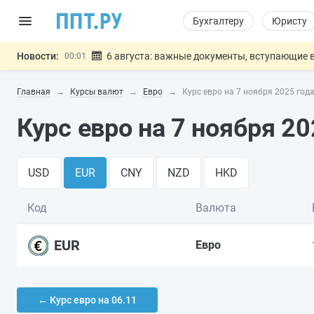
Бухгалтеру
Юристу
Новости:
6 августа: важные документы, вступающие в
00:01
Обновили сообщения НПФ о договорах НПО и 
05.08
Главная
Курсы валют
Евро
Курс евро на 7 ноября 2025 год
Мигрантам с судимостью запретят получать В
05.08
Систему страхования вкладов распространили
05.08
Курс евро на 7 ноября 20
Подписан закон об упрощении госза
05.08
Важно
USD
EUR
CNY
NZD
HKD
Код
Валюта
EUR
Евро
← Курс евро на 06.11