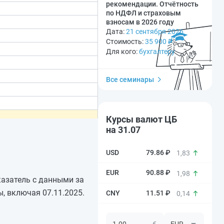
рекомендации. Отчётность
по НДФЛ и страховым
взносам в 2026 году
Дата:
21 сентября 2026
Стоимость:
35 900
₽
Для кого:
бухгалтеру
Все семинары
Курсы валют ЦБ
на 31.07
79.86 ₽
1,83
90.88 ₽
1,98
казатель с данными за
, включая 07.11.2025.
11.51 ₽
0,14
€