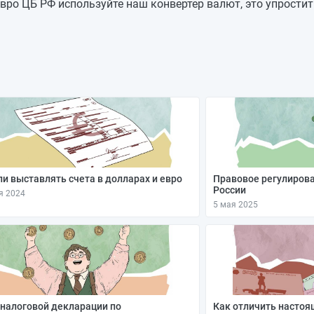
92,2466
-0,693
вро ЦБ РФ используйте наш конвертер валют, это упростит
92,9396
+0,9162
92,0234
-2,0587
94,0821
—
94,0821
—
94,0821
-0,3069
94,389
—
и выставлять счета в долларах и евро
Правовое регулиров
России
я 2024
5 мая 2025
налоговой декларации по
Как отличить настоя