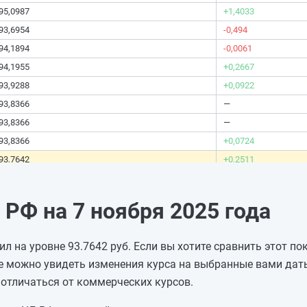
95,0987
+1,4033
93,6954
-0,494
94,1894
-0,0061
94,1955
+0,2667
93,9288
+0,0922
93,8366
—
93,8366
—
93,8366
+0,0724
93,7642
+0,2511
93,5131
+0,1282
93,3849
—
РФ на 7 ноября 2025 года
93,3849
—
93,3849
—
л на уровне 93.7642 руб. Если вы хотите сравнить этот по
93,3849
-0,0045
е можно увидеть изменения курса на выбранные вами даты
93,3894
-0,0001
отличаться от коммерческих курсов.
93,3895
+1,1429