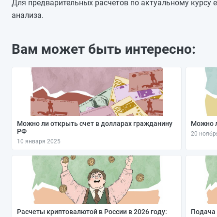
30.10.2025
Для предварительных расчетов по актуальному курсу е
29.10.2025
анализа.
28.10.2025
27.10.2025
Вам может быть интересно:
26.10.2025
25.10.2025
24.10.2025
Можно ли открыть счет в долларах гражданину
Можно л
РФ
20 ноябр
10 января 2025
Расчеты криптовалютой в России в 2026 году:
Подача 