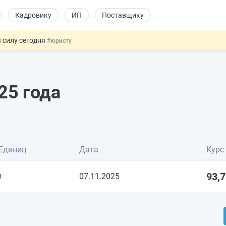
Кадровику
ИП
Поставщику
 силу сегодня
#юристу
долгосрочных сбережений
#бухгалтеру
а
НЖ и гражданство: закон подписан
#физлицу
 на электронные кошельки
#бухгалтеру
25 года
купок по 44-ФЗ
#заказчику
Единиц
Дата
Курс
93,
07.11.2025
1