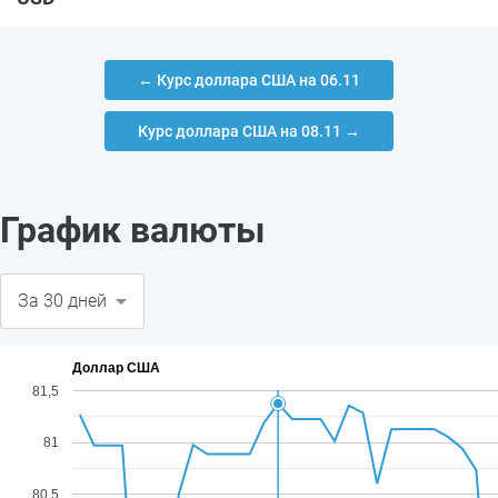
← Курс доллара США на 06.11
Курс доллара США на 08.11 →
График валюты
Доллар США
81,5
81
80,5