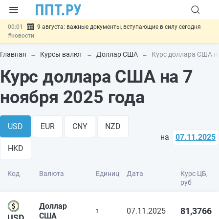
00:01
9 августа: важные документы, вступающие в силу сегодня
#новости
07.08
Подписан закон о блокировке продажи опасных товаров через
«Честный знак»
#новости
Главная
Курсы валют
Доллар США
Курс доллара США на
07.08
Дистанционную работу беременных пропишут в ТК РФ
#новости
Курс доллара США на 7
07.08
Госпошлину за устранение ошибок в документах предлагают
отменить
#новости
ноября 2025 года
07.08
Важно
Разработают единые критерии трудовых и ГПХ-
отношений
#новости
USD
EUR
CNY
NZD
на
07.11.2025
HKD
Код
Валюта
Единиц
Дата
Курс ЦБ,
руб
Доллар
81,3766
07.11.2025
1
США
USD