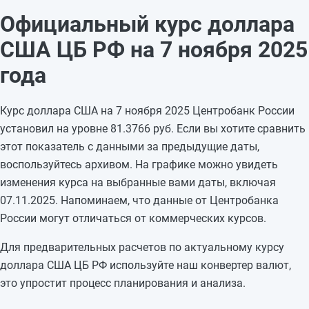
05.11.2025
80,8862
—
Официальный курс доллара
04.11.2025
80,8862
—
США ЦБ РФ на 7 ноября 2025
03.11.2025
80,8862
—
02.11.2025
80,8862
-0,0895
года
01.11.2025
80,9757
+0,4719
31.10.2025
80,5038
+1,0323
Курс доллара США на 7 ноября 2025 Центробанк России
30.10.2025
79,4715
-0,346
установил на уровне 81.3766 руб. Если вы хотите сравнить
29.10.2025
79,8175
+0,8326
этот показатель с данными за предыдущие даты,
28.10.2025
78,9849
-1,9865
воспользуйтесь архивом. На графике можно увидеть
27.10.2025
80,9714
—
изменения курса на выбранные вами даты, включая
26.10.2025
80,9714
—
07.11.2025. Напоминаем, что данные от Центробанка
25.10.2025
80,9714
-0,2977
России могут отличаться от коммерческих курсов.
24.10.2025
81,2691
—
Для предварительных расчетов по актуальному курсу
доллара США ЦБ РФ используйте наш конвертер валют,
это упростит процесс планирования и анализа.