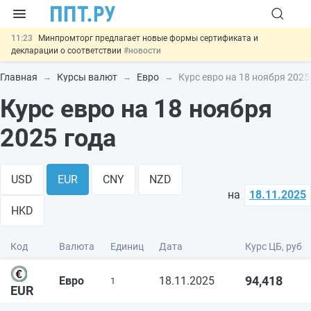
11:23
Минпромторг предлагает новые формы сертификата и
декларации о соответствии
#новости
10:09
Риск атак БПЛА можно учитывать при оценке профрисков
#новости
Главная
Курсы валют
Евро
Курс евро на 18 ноября 2025
00:01
6 августа: важные документы, вступающие в силу сегодня
Курс евро на 18 ноября
#новости
05.08
Обновили сообщения НПФ о договорах НПО и долгосрочных
сбережений
#новости
2025 года
05.08
Важно
Подписан закон об упрощении госзакупок по 44-ФЗ
#новости
USD
EUR
CNY
NZD
на
18.11.2025
HKD
Код
Валюта
Единиц
Дата
Курс ЦБ, руб
94,418
Евро
18.11.2025
1
EUR