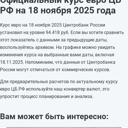
15.11.2025
95,0987
+1,4033
РФ на 18 ноября 2025 года
14.11.2025
93,6954
-0,494
13.11.2025
94,1894
-0,0061
Курс евро на 18 ноября 2025 Центробанк России
12.11.2025
94,1955
+0,2667
установил на уровне 94.418 руб. Если вы хотите сравнить
11.11.2025
93,9288
+0,0922
этот показатель с данными за предыдущие даты,
10.11.2025
93,8366
—
воспользуйтесь архивом. На графике можно увидеть
09.11.2025
93,8366
—
изменения курса на выбранные вами даты, включая
08.11.2025
93,8366
+0,0724
18.11.2025. Напоминаем, что данные от Центробанка
07.11.2025
93,7642
+0,2511
России могут отличаться от коммерческих курсов.
06.11.2025
93,5131
+0,1282
05.11.2025
93,3849
—
Для предварительных расчетов по актуальному курсу
04.11.2025
93,3849
—
евро ЦБ РФ используйте наш конвертер валют, это
упростит процесс планирования и анализа.
Вам может быть интересно: