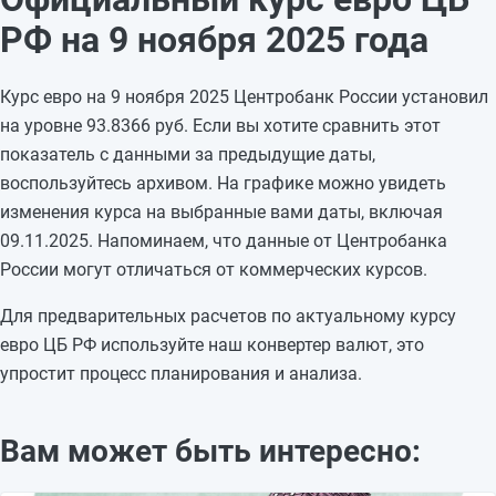
06.11.2025
93,5131
+0,1282
РФ на 9 ноября 2025 года
05.11.2025
93,3849
—
04.11.2025
93,3849
—
Курс евро на 9 ноября 2025 Центробанк России установил
03.11.2025
93,3849
—
на уровне 93.8366 руб. Если вы хотите сравнить этот
02.11.2025
93,3849
-0,0045
показатель с данными за предыдущие даты,
01.11.2025
93,3894
-0,0001
воспользуйтесь архивом. На графике можно увидеть
31.10.2025
93,3895
+1,1429
изменения курса на выбранные вами даты, включая
30.10.2025
92,2466
-0,693
09.11.2025. Напоминаем, что данные от Центробанка
29.10.2025
92,9396
+0,9162
России могут отличаться от коммерческих курсов.
28.10.2025
92,0234
-2,0587
27.10.2025
94,0821
—
Для предварительных расчетов по актуальному курсу
26.10.2025
94,0821
—
евро ЦБ РФ используйте наш конвертер валют, это
упростит процесс планирования и анализа.
Вам может быть интересно: