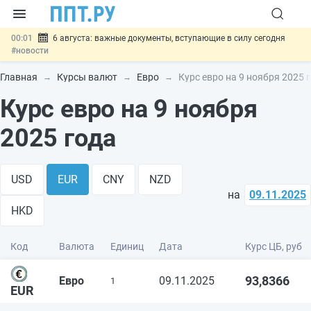
00:01
6 августа: важные документы, вступающие в силу сегодня
#новости
05.08
Обновили сообщения НПФ о договорах НПО и долгосрочных
сбережений
#новости
Главная
Курсы валют
Евро
Курс евро на 9 ноября 2025 
05.08
Мигрантам с судимостью запретят получать ВНЖ и
Курс евро на 9 ноября
гражданство: закон подписан
#новости
05.08
Систему страхования вкладов распространили на электронные
кошельки
#новости
2025 года
05.08
Важно
Подписан закон об упрощении госзакупок по 44-ФЗ
#новости
USD
EUR
CNY
NZD
на
09.11.2025
HKD
Код
Валюта
Единиц
Дата
Курс ЦБ, руб
93,8366
Евро
09.11.2025
1
EUR