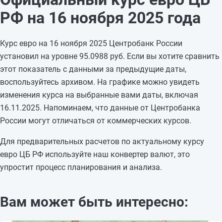
13.11.2025
94,1894
-0,0061
РФ на 16 ноября 2025 года
12.11.2025
94,1955
+0,2667
11.11.2025
93,9288
+0,0922
Курс евро на 16 ноября 2025 Центробанк России
10.11.2025
93,8366
—
установил на уровне 95.0988 руб. Если вы хотите сравнить
09.11.2025
93,8366
—
этот показатель с данными за предыдущие даты,
08.11.2025
93,8366
+0,0724
воспользуйтесь архивом. На графике можно увидеть
07.11.2025
93,7642
+0,2511
изменения курса на выбранные вами даты, включая
06.11.2025
93,5131
+0,1282
16.11.2025. Напоминаем, что данные от Центробанка
05.11.2025
93,3849
—
России могут отличаться от коммерческих курсов.
04.11.2025
93,3849
—
03.11.2025
93,3849
—
Для предварительных расчетов по актуальному курсу
02.11.2025
93,3849
—
евро ЦБ РФ используйте наш конвертер валют, это
упростит процесс планирования и анализа.
Вам может быть интересно: