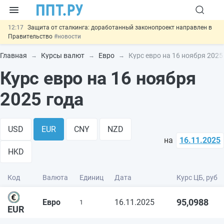
12:17
Защита от сталкинга: доработанный законопроект направлен в
Правительство
#новости
11:23
Минпромторг предлагает новые формы сертификата и
декларации о соответствии
#новости
Главная
Курсы валют
Евро
Курс евро на 16 ноября 2025
10:09
Риск атак БПЛА можно учитывать при оценке профрисков
Курс евро на 16 ноября
#новости
00:01
6 августа: важные документы, вступающие в силу сегодня
#новости
2025 года
05.08
Важно
Подписан закон об упрощении госзакупок по 44-ФЗ
#новости
USD
EUR
CNY
NZD
на
16.11.2025
HKD
Код
Валюта
Единиц
Дата
Курс ЦБ, руб
95,0988
Евро
16.11.2025
1
EUR