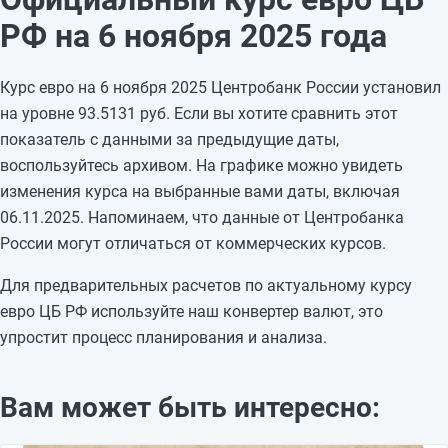
03.11.2025
93,3849
—
РФ на 6 ноября 2025 года
02.11.2025
93,3849
-0,0045
01.11.2025
93,3894
-0,0001
Курс евро на 6 ноября 2025 Центробанк России установил
31.10.2025
93,3895
+1,1429
на уровне 93.5131 руб. Если вы хотите сравнить этот
30.10.2025
92,2466
-0,693
показатель с данными за предыдущие даты,
29.10.2025
92,9396
+0,9162
воспользуйтесь архивом. На графике можно увидеть
28.10.2025
92,0234
-2,0587
изменения курса на выбранные вами даты, включая
27.10.2025
94,0821
—
06.11.2025. Напоминаем, что данные от Центробанка
26.10.2025
94,0821
—
России могут отличаться от коммерческих курсов.
25.10.2025
94,0821
-0,3069
24.10.2025
94,389
-0,3654
Для предварительных расчетов по актуальному курсу
23.10.2025
94,7544
—
евро ЦБ РФ используйте наш конвертер валют, это
упростит процесс планирования и анализа.
Вам может быть интересно: