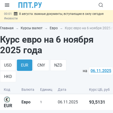
00:01
8 августа: важные документы, вступающие в силу сегодня
#новости
07.08
Подписан закон о блокировке продажи опасных товаров через
«Честный знак»
#новости
Главная
Курсы валют
Евро
Курс евро на 6 ноября 2025 
07.08
Дистанционную работу беременных пропишут в ТК РФ
#новости
Курс евро на 6 ноября
07.08
Госпошлину за устранение ошибок в документах предлагают
отменить
#новости
2025 года
07.08
Важно
Разработают единые критерии трудовых и ГПХ-
отношений
#новости
USD
EUR
CNY
NZD
на
06.11.2025
HKD
Код
Валюта
Единиц
Дата
Курс ЦБ, руб
93,5131
Евро
06.11.2025
1
EUR