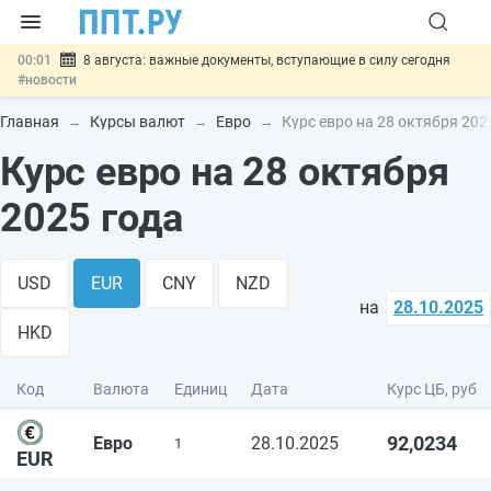
00:01
8 августа: важные документы, вступающие в силу сегодня
#новости
07.08
Подписан закон о блокировке продажи опасных товаров через
«Честный знак»
#новости
Главная
Курсы валют
Евро
Курс евро на 28 октября 202
07.08
Дистанционную работу беременных пропишут в ТК РФ
#новости
Курс евро на 28 октября
07.08
Госпошлину за устранение ошибок в документах предлагают
отменить
#новости
2025 года
07.08
Важно
Разработают единые критерии трудовых и ГПХ-
отношений
#новости
USD
EUR
CNY
NZD
на
28.10.2025
HKD
Код
Валюта
Единиц
Дата
Курс ЦБ, руб
92,0234
Евро
28.10.2025
1
EUR