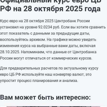
25.10.2025
94,0821
-0,3069
РФ на 28 октября 2025 года
24.10.2025
94,389
-0,3654
23.10.2025
94,7544
+0,0887
Курс евро на 28 октября 2025 Центробанк России
22.10.2025
94,6657
+0,2811
установил на уровне 92.0234 руб. Если вы хотите сравнить
21.10.2025
94,3846
-0,199
этот показатель с данными за предыдущие даты,
20.10.2025
94,5836
—
воспользуйтесь архивом. На графике можно увидеть
19.10.2025
94,5836
—
изменения курса на выбранные вами даты, включая
18.10.2025
94,5836
+2,5001
28.10.2025. Напоминаем, что данные от Центробанка
17.10.2025
92,0835
+0,3576
России могут отличаться от коммерческих курсов.
16.10.2025
91,7259
-0,9558
15.10.2025
92,6817
-1,2365
Для предварительных расчетов по актуальному курсу
14.10.2025
93,9182
—
евро ЦБ РФ используйте наш конвертер валют, это
упростит процесс планирования и анализа.
Вам может быть интересно: