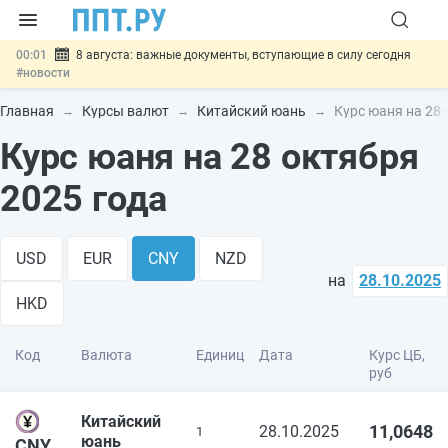
00:01
8 августа: важные документы, вступающие в силу сегодня
#новости
07.08
Подписан закон о блокировке продажи опасных товаров через
«Честный знак»
#новости
Главная
Курсы валют
Китайский юань
Курс юаня на 28 
07.08
Дистанционную работу беременных пропишут в ТК РФ
#новости
Курс юаня на 28 октября
07.08
Госпошлину за устранение ошибок в документах предлагают
отменить
#новости
2025 года
07.08
Важно
Разработают единые критерии трудовых и ГПХ-
отношений
#новости
USD
EUR
CNY
NZD
на
28.10.2025
HKD
Код
Валюта
Единиц
Дата
Курс ЦБ,
руб
Китайский
11,0648
28.10.2025
1
юань
CNY