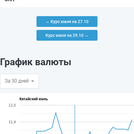
← Курс юаня на 27.10
Курс юаня на 29.10 →
График валюты
Китайский юань
11,5
11,4