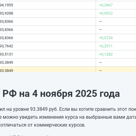
94,1955
+0,2667
93,9288
+0,0922
93,8366
—
93,8366
—
93,8366
+0,0724
93,7642
+0,2511
93,5131
+0,1282
93,3849
—
93,3849
—
93,3849
—
93,3849
-0,0045
РФ на 4 ноября 2025 года
93,3894
-0,0001
93,3895
+1,1429
л на уровне 93.3849 руб. Если вы хотите сравнить этот по
92,2466
-0,693
е можно увидеть изменения курса на выбранные вами даты
92,9396
+0,9162
отличаться от коммерческих курсов.
92,0234
-2,0587