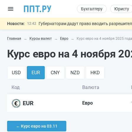
Бухгалтеру
Юристу
Новости:
Губернаторам дадут право вводить разрешите
12:42
ФНС изменит правила рассмотрения жалоб на
12:05
Главная
Курсы валют
Евро
Курс евро на 4 ноября 2025 год
Разработают единые критерии труд
11:31
Важно
Ужесточат наказание за мошенничество в отн
10:48
Курс евро на 4 ноября 20
Могут разрешить использование персональных
13:16
USD
EUR
CNY
NZD
HKD
Код
Валюта
EUR
Евро
← Курс евро на 03.11