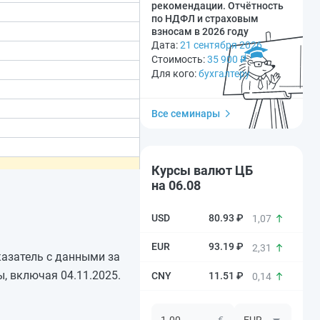
рекомендации. Отчётность
по НДФЛ и страховым
взносам в 2026 году
Дата:
21 сентября 2026
Стоимость:
35 900
₽
Для кого:
бухгалтеру
Все семинары
Курсы валют ЦБ
на 06.08
80.93 ₽
1,07
93.19 ₽
2,31
казатель с данными за
, включая 04.11.2025.
11.51 ₽
0,14
€