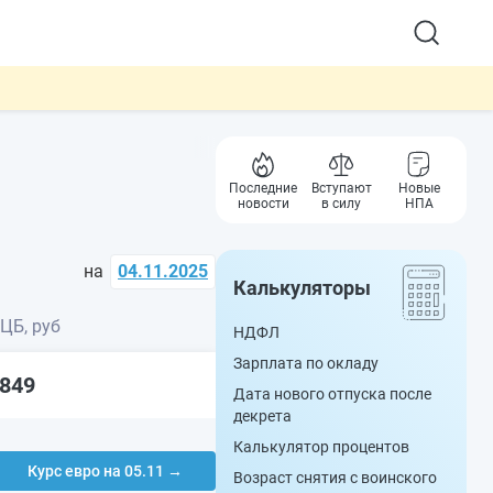
Последние
Вступают
Новые
новости
в силу
НПА
на
04.11.2025
Калькуляторы
 ЦБ, руб
НДФЛ
Зарплата по окладу
3849
Дата нового отпуска после
декрета
Калькулятор процентов
Курс евро на 05.11 →
Возраст снятия с воинского