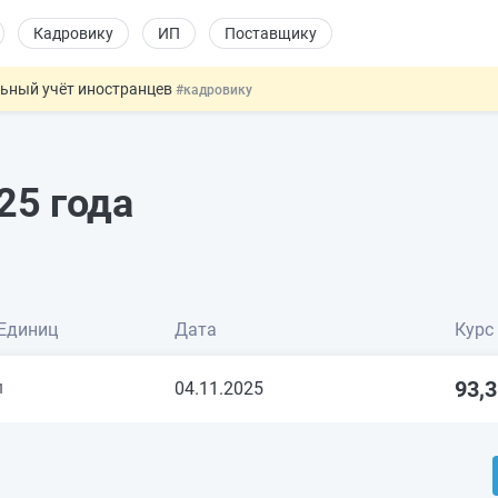
Кадровику
ИП
Поставщику
льный учёт иностранцев
#кадровику
 налоговые органы
#бухгалтеру
а
овых и ГПХ-отношений
#кадровику
ошении военных и ветеранов
#юристу
25 года
 данных россиян для обучения ИИ
#юристу
Единиц
Дата
Курс
93,
04.11.2025
1