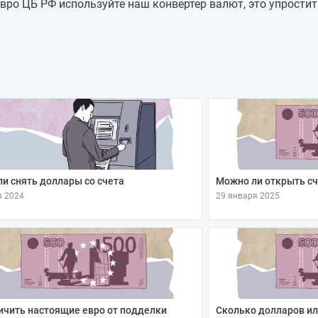
94,0821
—
вро ЦБ РФ используйте наш конвертер валют, это упростит
94,0821
—
94,0821
-0,3069
94,389
-0,3654
94,7544
+0,0887
94,6657
+0,2811
94,3846
—
и снять доллары со счета
Можно ли открыть сч
я 2024
29 января 2025
ичить настоящие евро от подделки
Сколько долларов ил