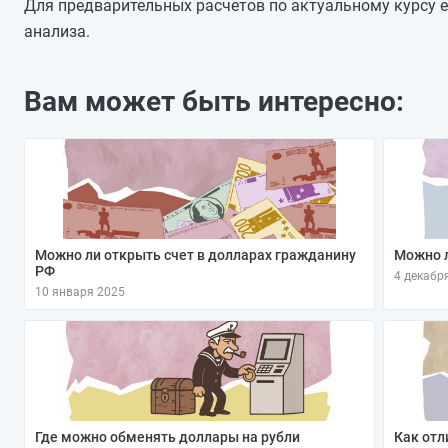
27.10.2025
Для предварительных расчетов по актуальному курсу е
26.10.2025
анализа.
25.10.2025
24.10.2025
Вам может быть интересно:
23.10.2025
22.10.2025
21.10.2025
Можно ли открыть счет в долларах гражданину
Можно л
РФ
4 декабр
10 января 2025
Где можно обменять доллары на рубли
Как отл