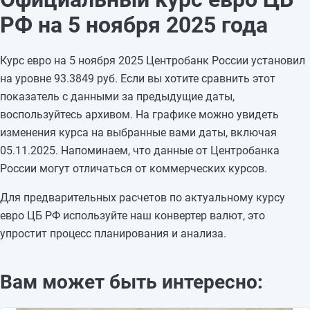
02.11.2025
93,3849
-0,0045
РФ на 5 ноября 2025 года
01.11.2025
93,3894
-0,0001
31.10.2025
93,3895
+1,1429
Курс евро на 5 ноября 2025 Центробанк России установил
30.10.2025
92,2466
-0,693
на уровне 93.3849 руб. Если вы хотите сравнить этот
29.10.2025
92,9396
+0,9162
показатель с данными за предыдущие даты,
28.10.2025
92,0234
-2,0587
воспользуйтесь архивом. На графике можно увидеть
27.10.2025
94,0821
—
изменения курса на выбранные вами даты, включая
26.10.2025
94,0821
—
05.11.2025. Напоминаем, что данные от Центробанка
25.10.2025
94,0821
-0,3069
России могут отличаться от коммерческих курсов.
24.10.2025
94,389
-0,3654
23.10.2025
94,7544
+0,0887
Для предварительных расчетов по актуальному курсу
22.10.2025
94,6657
—
евро ЦБ РФ используйте наш конвертер валют, это
упростит процесс планирования и анализа.
Вам может быть интересно: