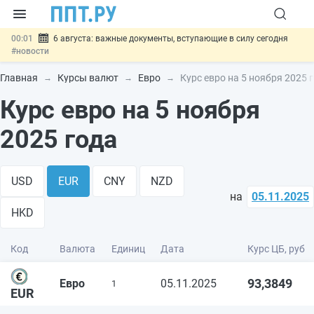
00:01
6 августа: важные документы, вступающие в силу сегодня
#новости
05.08
Обновили сообщения НПФ о договорах НПО и долгосрочных
сбережений
#новости
Главная
Курсы валют
Евро
Курс евро на 5 ноября 2025 
05.08
Мигрантам с судимостью запретят получать ВНЖ и
Курс евро на 5 ноября
гражданство: закон подписан
#новости
05.08
Систему страхования вкладов распространили на электронные
кошельки
#новости
2025 года
05.08
Важно
Подписан закон об упрощении госзакупок по 44-ФЗ
#новости
USD
EUR
CNY
NZD
на
05.11.2025
HKD
Код
Валюта
Единиц
Дата
Курс ЦБ, руб
93,3849
Евро
05.11.2025
1
EUR