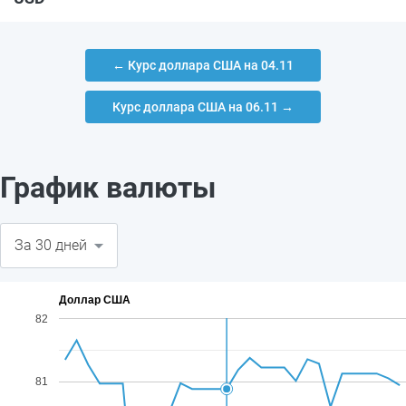
← Курс доллара США на 04.11
Курс доллара США на 06.11 →
График валюты
Доллар США
82
81