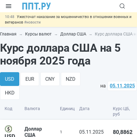
10:48
Ужесточат наказание за мошенничество в отношении военных и
ветеранов
#новости
10:00
Введут маркировку и идентификацию игроков в видеоиграх
#новости
Главная
Курсы валют
Доллар США
Курс доллара США на
09:13
ЕГЭ могут отменить и заменить государственной итоговой
Курс доллара США на 5
аттестацией
#новости
00:01
7 августа: важные документы, вступающие в силу сегодня
#новости
ноября 2025 года
06.08
Важно
Обеспечительный платёж СПОТ могут заменить
банковской гарантией
#новости
USD
EUR
CNY
NZD
на
05.11.2025
HKD
Код
Валюта
Единиц
Дата
Курс ЦБ,
руб
Доллар
80,8862
05.11.2025
1
США
USD