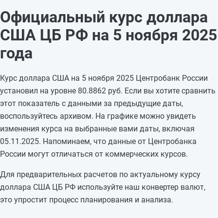
03.11.2025
80,8862
—
Официальный курс доллара
02.11.2025
80,8862
-0,0895
США ЦБ РФ на 5 ноября 2025
01.11.2025
80,9757
+0,4719
31.10.2025
80,5038
+1,0323
года
30.10.2025
79,4715
-0,346
29.10.2025
79,8175
+0,8326
Курс доллара США на 5 ноября 2025 Центробанк России
28.10.2025
78,9849
-1,9865
установил на уровне 80.8862 руб. Если вы хотите сравнить
27.10.2025
80,9714
—
этот показатель с данными за предыдущие даты,
26.10.2025
80,9714
—
воспользуйтесь архивом. На графике можно увидеть
25.10.2025
80,9714
-0,2977
изменения курса на выбранные вами даты, включая
24.10.2025
81,2691
-0,3859
05.11.2025. Напоминаем, что данные от Центробанка
23.10.2025
81,655
+0,3074
России могут отличаться от коммерческих курсов.
22.10.2025
81,3476
—
Для предварительных расчетов по актуальному курсу
доллара США ЦБ РФ используйте наш конвертер валют,
это упростит процесс планирования и анализа.