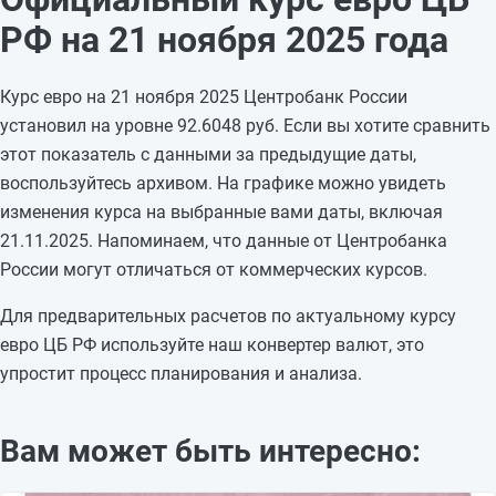
18.11.2025
94,418
-0,6808
РФ на 21 ноября 2025 года
17.11.2025
95,0988
—
16.11.2025
95,0988
+0,0001
Курс евро на 21 ноября 2025 Центробанк России
15.11.2025
95,0987
+1,4033
установил на уровне 92.6048 руб. Если вы хотите сравнить
14.11.2025
93,6954
-0,494
этот показатель с данными за предыдущие даты,
13.11.2025
94,1894
-0,0061
воспользуйтесь архивом. На графике можно увидеть
12.11.2025
94,1955
+0,2667
изменения курса на выбранные вами даты, включая
11.11.2025
93,9288
+0,0922
21.11.2025. Напоминаем, что данные от Центробанка
10.11.2025
93,8366
—
России могут отличаться от коммерческих курсов.
09.11.2025
93,8366
—
08.11.2025
93,8366
+0,0724
Для предварительных расчетов по актуальному курсу
07.11.2025
93,7642
—
евро ЦБ РФ используйте наш конвертер валют, это
упростит процесс планирования и анализа.
Вам может быть интересно: