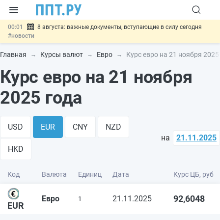
00:01
8 августа: важные документы, вступающие в силу сегодня
#новости
07.08
Подписан закон о блокировке продажи опасных товаров через
«Честный знак»
#новости
Главная
Курсы валют
Евро
Курс евро на 21 ноября 2025
07.08
Дистанционную работу беременных пропишут в ТК РФ
#новости
Курс евро на 21 ноября
07.08
Госпошлину за устранение ошибок в документах предлагают
отменить
#новости
2025 года
07.08
Важно
Разработают единые критерии трудовых и ГПХ-
отношений
#новости
USD
EUR
CNY
NZD
на
21.11.2025
HKD
Код
Валюта
Единиц
Дата
Курс ЦБ, руб
92,6048
Евро
21.11.2025
1
EUR