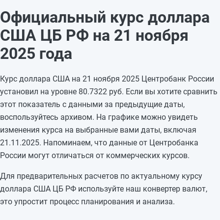
19.11.2025
81,0548
-0,0755
Официальный курс доллара
18.11.2025
81,1303
+0,0026
США ЦБ РФ на 21 ноября
17.11.2025
81,1277
—
16.11.2025
81,1277
+0,0001
2025 года
15.11.2025
81,1276
+0,5265
14.11.2025
80,6011
-0,6842
Курс доллара США на 21 ноября 2025 Центробанк России
13.11.2025
81,2853
-0,071
установил на уровне 80.7322 руб. Если вы хотите сравнить
12.11.2025
81,3563
+0,343
этот показатель с данными за предыдущие даты,
11.11.2025
81,0133
-0,2125
воспользуйтесь архивом. На графике можно увидеть
10.11.2025
81,2258
—
изменения курса на выбранные вами даты, включая
09.11.2025
81,2258
—
21.11.2025. Напоминаем, что данные от Центробанка
08.11.2025
81,2258
-0,1508
России могут отличаться от коммерческих курсов.
07.11.2025
81,3766
—
Для предварительных расчетов по актуальному курсу
доллара США ЦБ РФ используйте наш конвертер валют,
это упростит процесс планирования и анализа.