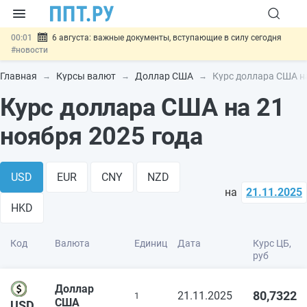
00:01
6 августа: важные документы, вступающие в силу сегодня
#новости
05.08
Обновили сообщения НПФ о договорах НПО и долгосрочных
сбережений
#новости
Главная
Курсы валют
Доллар США
Курс доллара США на
05.08
Мигрантам с судимостью запретят получать ВНЖ и
Курс доллара США на 21
гражданство: закон подписан
#новости
05.08
Систему страхования вкладов распространили на электронные
кошельки
#новости
ноября 2025 года
05.08
Важно
Подписан закон об упрощении госзакупок по 44-ФЗ
#новости
USD
EUR
CNY
NZD
на
21.11.2025
HKD
Код
Валюта
Единиц
Дата
Курс ЦБ,
руб
Доллар
80,7322
21.11.2025
1
США
USD