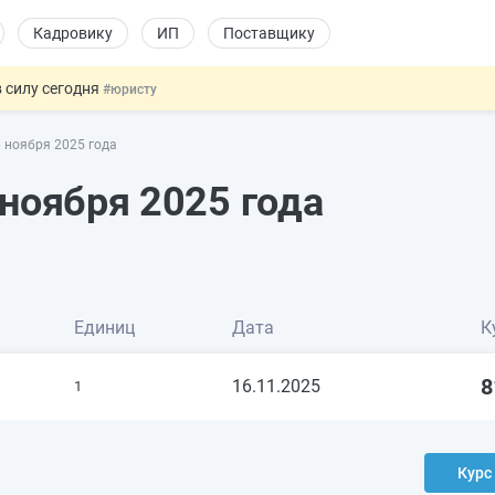
Кадровику
ИП
Поставщику
 силу сегодня
#юристу
х товаров через «Честный знак»
#юристу
 ноября 2025 года
в ТК РФ
#кадровику
ах предлагают отменить
#физлицу
ноября 2025 года
овых и ГПХ-отношений
#кадровику
Единиц
Дата
К
8
16.11.2025
1
Курс