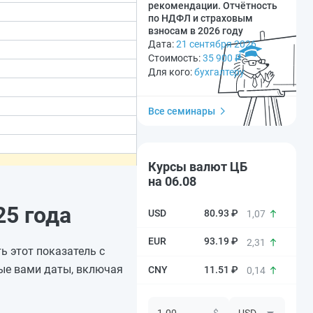
рекомендации. Отчётность
по НДФЛ и страховым
взносам в 2026 году
Дата:
21 сентября 2026
Стоимость:
35 900
₽
Для кого:
бухгалтеру
Все семинары
Курсы валют ЦБ
на 06.08
5 года
80.93 ₽
1,07
93.19 ₽
2,31
ь этот показатель с
ые вами даты, включая
11.51 ₽
0,14
$