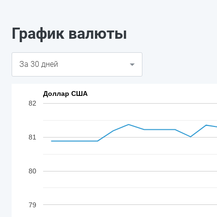
График валюты
Доллар США
82
81
80
79