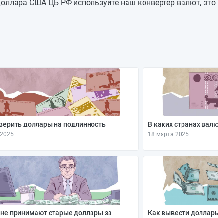
81,2258
-0,1508
оллара США ЦБ РФ используйте наш конвертер валют, это 
81,3766
+0,1881
81,1885
+0,3023
80,8862
—
80,8862
—
80,8862
—
80,8862
—
верить доллары на подлинность
В каких странах вал
 2025
18 марта 2025
не принимают старые доллары за
Как вывести доллары