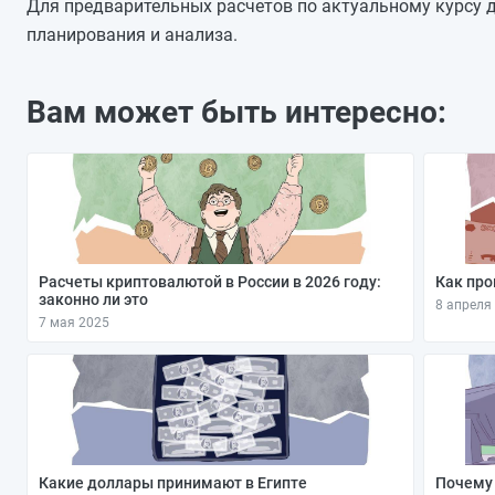
08.11.2025
Для предварительных расчетов по актуальному курсу д
07.11.2025
планирования и анализа.
06.11.2025
05.11.2025
Вам может быть интересно:
04.11.2025
03.11.2025
02.11.2025
Расчеты криптовалютой в России в 2026 году:
Как про
законно ли это
8 апреля
7 мая 2025
Какие доллары принимают в Египте
Почему 