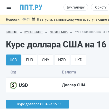
Бухгалтеру
Юристу
Новости:
8 августа: важные документы, вступающие в
00:01
Подписан закон о блокировке продажи опасны
07.08
Главная
Курсы валют
Доллар США
Курс доллара США на 16
Дистанционную работу беременных пропишут 
07.08
Госпошлину за устранение ошибок в документ
07.08
Курс доллара США на 16 
Разработают единые критерии труд
07.08
Важно
USD
EUR
CNY
NZD
HKD
Код
Валюта
USD
Доллар США
← Курс доллара США на 15.11