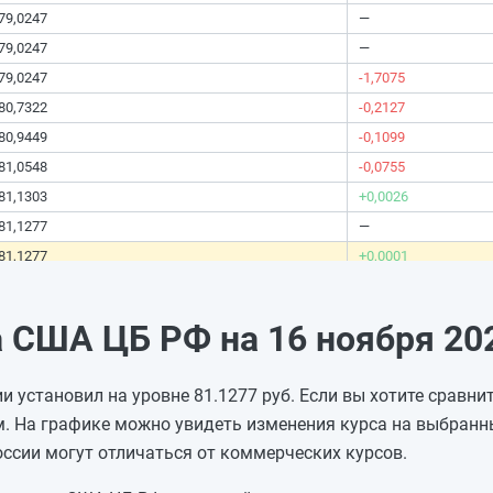
79,0247
—
79,0247
—
79,0247
-1,7075
80,7322
-0,2127
80,9449
-0,1099
81,0548
-0,0755
81,1303
+0,0026
81,1277
—
81,1277
+0,0001
81,1276
+0,5265
80,6011
-0,6842
 США ЦБ РФ на 16 ноября 202
81,2853
-0,071
81,3563
+0,343
 установил на уровне 81.1277 руб. Если вы хотите сравнит
81,0133
-0,2125
. На графике можно увидеть изменения курса на выбранн
81,2258
—
оссии могут отличаться от коммерческих курсов.
81,2258
—