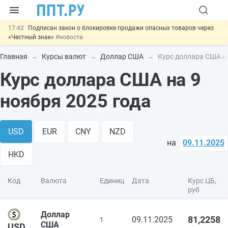
17:42
Подписан закон о блокировке продажи опасных товаров через
«Честный знак»
#новости
17:17
Дистанционную работу беременных пропишут в ТК РФ
#новости
Главная
Курсы валют
Доллар США
Курс доллара США на
16:02
Госпошлину за устранение ошибок в документах предлагают
Курс доллара США на 9
отменить
#новости
15:25
Изменят правила контроля за подрядчиками ИЖС с эскроу-
счетами
#новости
ноября 2025 года
11:31
Важно
Разработают единые критерии трудовых и ГПХ-
отношений
#новости
USD
EUR
CNY
NZD
на
09.11.2025
HKD
Код
Валюта
Единиц
Дата
Курс ЦБ,
руб
Доллар
81,2258
09.11.2025
1
США
USD