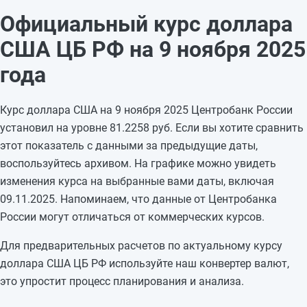
07.11.2025
81,3766
+0,1881
Официальный курс доллара
06.11.2025
81,1885
+0,3023
США ЦБ РФ на 9 ноября 2025
05.11.2025
80,8862
—
04.11.2025
80,8862
—
года
03.11.2025
80,8862
—
02.11.2025
80,8862
-0,0895
Курс доллара США на 9 ноября 2025 Центробанк России
01.11.2025
80,9757
+0,4719
установил на уровне 81.2258 руб. Если вы хотите сравнить
31.10.2025
80,5038
+1,0323
этот показатель с данными за предыдущие даты,
30.10.2025
79,4715
-0,346
воспользуйтесь архивом. На графике можно увидеть
29.10.2025
79,8175
+0,8326
изменения курса на выбранные вами даты, включая
28.10.2025
78,9849
-1,9865
09.11.2025. Напоминаем, что данные от Центробанка
27.10.2025
80,9714
—
России могут отличаться от коммерческих курсов.
26.10.2025
80,9714
—
Для предварительных расчетов по актуальному курсу
доллара США ЦБ РФ используйте наш конвертер валют,
это упростит процесс планирования и анализа.