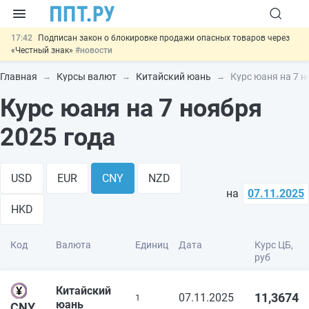
17:42
Подписан закон о блокировке продажи опасных товаров через
«Честный знак»
#новости
17:17
Дистанционную работу беременных пропишут в ТК РФ
#новости
Главная
Курсы валют
Китайский юань
Курс юаня на 7 н
16:02
Госпошлину за устранение ошибок в документах предлагают
Курс юаня на 7 ноября
отменить
#новости
15:25
Изменят правила контроля за подрядчиками ИЖС с эскроу-
счетами
#новости
2025 года
11:31
Важно
Разработают единые критерии трудовых и ГПХ-
отношений
#новости
USD
EUR
CNY
NZD
на
07.11.2025
HKD
Код
Валюта
Единиц
Дата
Курс ЦБ,
руб
Китайский
11,3674
07.11.2025
1
юань
CNY