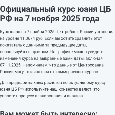
05.11.2025
11,2449
—
Официальный курс юаня ЦБ
04.11.2025
11,2449
—
РФ на 7 ноября 2025 года
03.11.2025
11,2449
—
02.11.2025
11,2449
-0,0959
Курс юаня на 7 ноября 2025 Центробанк России установил
01.11.2025
11,3408
+0,0456
на уровне 11.3674 руб. Если вы хотите сравнить этот
31.10.2025
11,2952
+0,1245
показатель с данными за предыдущие даты,
30.10.2025
11,1707
-0,0214
воспользуйтесь архивом. На графике можно увидеть
29.10.2025
11,1921
+0,1273
изменения курса на выбранные вами даты, включая
28.10.2025
11,0648
-0,2431
07.11.2025. Напоминаем, что данные от Центробанка
27.10.2025
11,3079
—
России могут отличаться от коммерческих курсов.
26.10.2025
11,3079
—
25.10.2025
11,3079
-0,0654
Для предварительных расчетов по актуальному курсу
24.10.2025
11,3733
—
юаня ЦБ РФ используйте наш конвертер валют, это
упростит процесс планирования и анализа.
Вам может быть интересно: