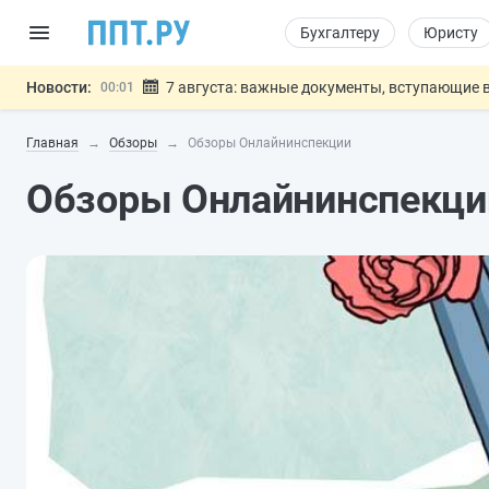
Бухгалтеру
Юристу
Новости:
7 августа: важные документы, вступающие в
00:01
Минпромторг предложил запретить смешанные
06.08
Главная
Обзоры
Обзоры Онлайнинспекции
Подписан указ об отмене спецрежима для вкла
06.08
Возврат денег за риелторские услуги при неде
06.08
Обзоры Онлайнинспекци
Обеспечительный платёж СПОТ могу
06.08
Важно