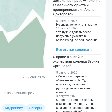
Земельное право — колонка
земельного юриста и
предпринимателя Алены
Докторовой
5 августа 2026
Не спешите покупать землю
10 июля 2026
Что нужно делать после
получения участка в
безвозмездное пользование
Все статьи колонки
О праве в онлайне —
экспертная колонка Зарины
Эргашевой
5 августа 2026
«Мы просто перевели
26 июня 2026
обучение на ИП». Суд
взыскал долг лично с
руководителей онлайн-
школы
ные на компьютере и
3 августа 2026
Отправил рабочие файлы
себе на личную почту — и
Кадровику
Обзоры
был уволен за разглашение
коммерческой тайны