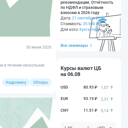
рекомендации. Отчётность
по НДФЛ и страховым
взносам в 2026 году
Дата:
21 сентября 2026
Стоимость:
35 900
₽
Для кого:
бухгалтеру
Все семинары
30 июня 2026
и в течение нескольких
Курсы валют ЦБ
на 06.08
Кадровику
Обзоры
80.93 ₽
1,07
93.19 ₽
2,31
11.51 ₽
0,14
$