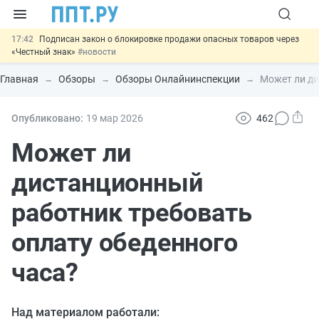
17:42
Подписан закон о блокировке продажи опасных товаров через
«Честный знак»
#новости
17:17
Дистанционную работу беременных пропишут в ТК РФ
#новости
Главная
Обзоры
Обзоры Онлайнинспекции
Может ли ди
16:02
Госпошлину за устранение ошибок в документах предлагают
отменить
#новости
15:25
Изменят правила контроля за подрядчиками ИЖС с эскроу-
Опубликовано:
19 мар
2026
462
счетами
#новости
11:31
Важно
Разработают единые критерии трудовых и ГПХ-
Может ли
отношений
#новости
дистанционный
работник требовать
оплату обеденного
часа?
Над материалом работали: