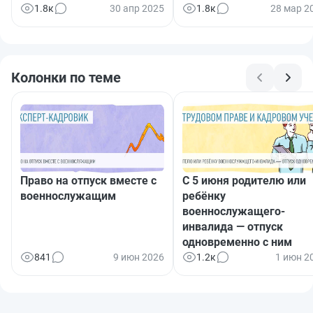
1.8к
30 апр 2025
1.8к
28 мар 2
Колонки по теме
Право на отпуск вместе с
С 5 июня родителю или
военнослужащим
ребёнку
военнослужащего-
инвалида — отпуск
одновременно с ним
841
9 июн 2026
1.2к
1 июн 2