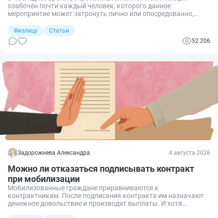
озабочен почти каждый человек, которого данное
мероприятие может затронуть лично или опосредованно,
через родственников. Слухов и домыслов вокруг этой темы —
немеряно. Например, недавно молодой мужчина, который
Физлицу
Статьи
пришел проконсультироваться по вопросу развода, первым
52 206
делом поинтересовался — правда ли, что разведенных, если
что, мобилизуют первыми? Поэтому разбираемся, стоит ли
ждать мобилизационных мероприятий в этом году, что они из
себя представляют и кого могут призвать.
Задорожнева Александра
4 августа 2026
Можно ли отказаться подписывать контракт
при мобилизации
Мобилизованные граждане приравниваются к
контрактникам. После подписания контракта им назначают
денежное довольствие и производят выплаты. И хотя
мобилизация не является добровольной и призывник обязан