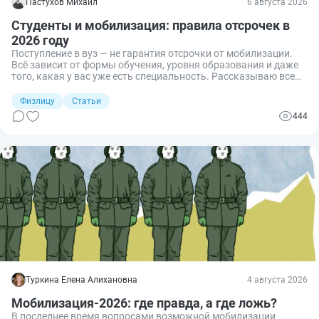
Пастухов Михаил
6 августа 2026
Студенты и мобилизация: правила отсрочек в
2026 году
Поступление в вуз — не гарантия отсрочки от мобилизации.
Всё зависит от формы обучения, уровня образования и даже
того, какая у вас уже есть специальность. Рассказываю все
досконально: студенты очники, вечерники, заочники,
магистры, аспиранты, второе высшее. Кто под защитой от
Физлицу
Статьи
мобилизации, а кто нет.
444
Туркина Елена Алихановна
4 августа 2026
Мобилизация-2026: где правда, а где ложь?
В последнее время вопросами возможной мобилизации