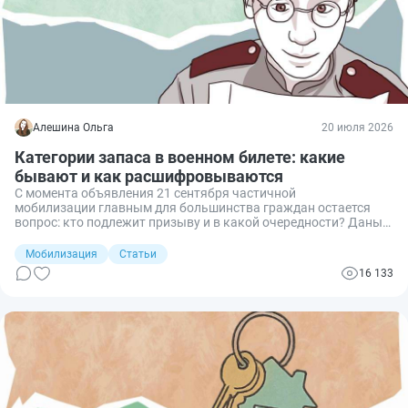
Алешина Ольга
20 июля 2026
Категории запаса в военном билете: какие
бывают и как расшифровываются
С момента объявления 21 сентября частичной
мобилизации главным для большинства граждан остается
вопрос: кто подлежит призыву и в какой очередности? Даны
многочисленные разъяснения, что сначала призовут первую
категорию запасников. Поэтому многих интересует
Мобилизация
Статьи
вопрос: пишут ли в военном билете категорию запаса и как ее
16 133
можно узнать?