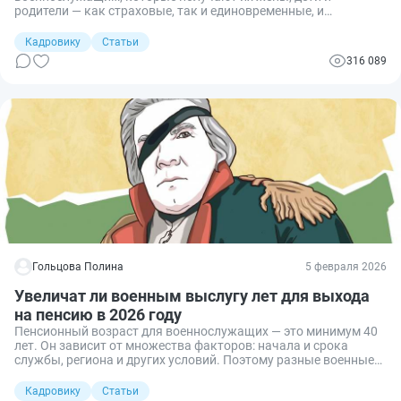
родители — как страховые, так и единовременные, и
ежемесячные. В марте 2022 года указом президента РФ
введены дополнительные пособия для членов семей погибших
Кадровику
Статьи
при защите Донбасса и выполнении спецзаданий в Сирии.
316 089
Гольцова Полина
5 февраля 2026
Увеличат ли военным выслугу лет для выхода
на пенсию в 2026 году
Пенсионный возраст для военнослужащих — это минимум 40
лет. Он зависит от множества факторов: начала и срока
службы, региона и других условий. Поэтому разные военные
уходят на пенсию в разном возрасте. Рассказываем, во
сколько военные уходят на пенсию в России в 2025 году,
Кадровику
Статьи