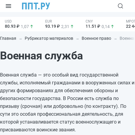
80.93 ₽
93.19 ₽
11.51 ₽
22 4
1,07
2,31
0,14
Главная
Рубрикатор материалов
Военное право
Военная
Военная служба
Военная служба — это особый вид государственной
службы, исполняемый гражданами в вооруженных силах и
других формированиях для обеспечения обороны и
безопасности государства. В России есть служба по
призыву (срочная) или добровольно (по контракту). По
сути это особая профессиональная деятельность, для
которой устанавливается статус военнослужащего и
присваиваются воинские звания.