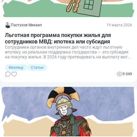
Пастухов Михаил
19 марта 2026
Льготная программа покупки жилья для
сотрудников МВД: ипотека или субсидия
Сотрудники органов внутренних дел часто ждут льготную
ипотеку, но реальная поддержка государства — это субсидия
на покупку жилья. В 2026 году претендовать на выплату могут
полицейские со стажем не менее 10 лет, признанные
нуждающимися и не получавшие ранее аналогичных
Физлицу
Статьи
субсидий. Разберем ключевые нюансы на пути к получению
9 049
жилищной субсидии сотрудником МВД.