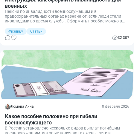
военных
Пенсии по инвалидности военнослужащим и в
правоохранительных органах назначают, если люди стали
инвалидами во время службы. Оформить пособие можно в
СФР в любое время после возникновения такого права.
Инвалиды с военной травмой вместе с льготными выплатами
Физлицу
Статьи
могут получать и страховую пенсию по старости.
32 307
Ломова Анна
8 февраля 2026
Какое пособие положено при гибели
военнослужащего
В России установлено несколько видов выплат погибшим
военнослужащим, которые получают их жены, дети и