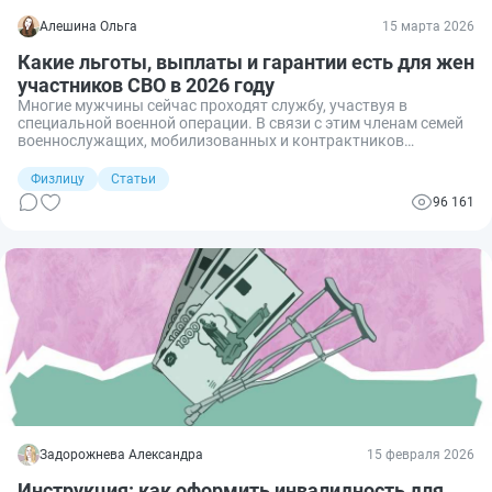
Алешина Ольга
15 марта 2026
Какие льготы, выплаты и гарантии есть для жен
участников СВО в 2026 году
Многие мужчины сейчас проходят службу, участвуя в
специальной военной операции. В связи с этим членам семей
военнослужащих, мобилизованных и контрактников
государством предоставляются различные меры социальной
поддержки. Разберем, на какие льготы вправе рассчитывать
Физлицу
Статьи
жены участников СВО.
96 161
Задорожнева Александра
15 февраля 2026
Инструкция: как оформить инвалидность для