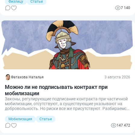
служить в ВС РФ, за отказ от подписания контракта по
Физлицу
Статьи
мобилизации ответственность еще не ввели.
7 140
Фатахова Наталья
3 августа 2026
Можно ли не подписывать контракт при
мобилизации
Законы, регулирующие подписание контракта при частичной
мобилизации, отсутствуют, а существующие указывают на
добровольность. Но риски все же присутствуют. Разбираемся,
что будет, если мобилизованный военный не подпишет
контракт.
Мобилизация
Статьи
147 472