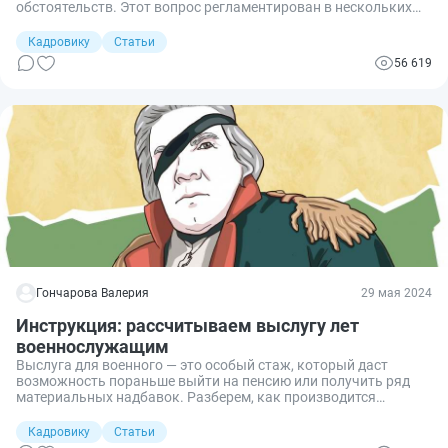
обстоятельств. Этот вопрос регламентирован в нескольких
законах и подзаконных актах. Отвечаем, рассмотрев
основные правовые нормы, регулирующие мобилизацию.
Кадровику
Статьи
56 619
Гончарова Валерия
29 мая 2024
Инструкция: рассчитываем выслугу лет
военнослужащим
Выслуга для военного — это особый стаж, который даст
возможность пораньше выйти на пенсию или получить ряд
материальных надбавок. Разберем, как производится
исчисление выслуги лет и какие периоды в нее включаются.
Кадровику
Статьи