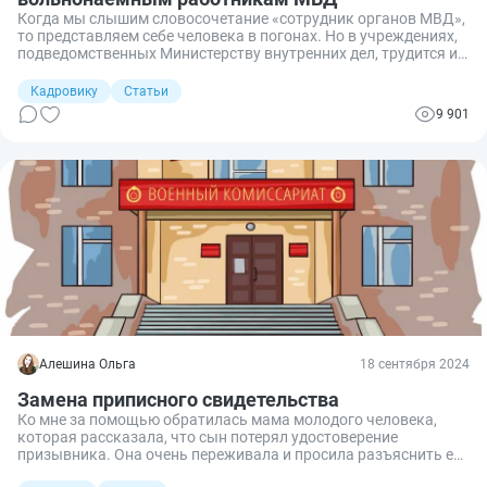
Когда мы слышим словосочетание «сотрудник органов МВД»,
то представляем себе человека в погонах. Но в учреждениях,
подведомственных Министерству внутренних дел, трудится и
гражданский персонал, имеющий отдельные гарантии и
льготы. Сегодня разберемся, кто такие вольнонаемные
Кадровику
Статьи
сотрудники МВД и полагается ли им дополнительный отпуск.
9 901
Алешина Ольга
18 сентября 2024
Замена приписного свидетельства
Ко мне за помощью обратилась мама молодого человека,
которая рассказала, что сын потерял удостоверение
призывника. Она очень переживала и просила разъяснить ей,
что грозит сыну за это и как им лучше поступить.