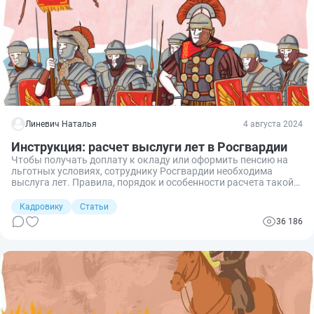
Линевич Наталья
4 августа 2024
Инструкция: расчет выслуги лет в Росгвардии
Чтобы получать доплату к окладу или оформить пенсию на
льготных условиях, сотруднику Росгвардии необходима
выслуга лет. Правила, порядок и особенности расчета такой
выслуги установлены многими нормативными актами.
Разберемся, в чем заключаются эти особенности и отличия
Кадровику
Статьи
расчета выслуги от стажа по обычным трудовым
36 186
отношениям.