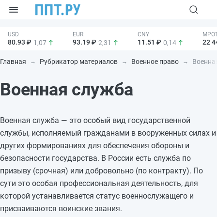
80.93 ₽
93.19 ₽
11.51 ₽
22 4
1,07
2,31
0,14
Главная
Рубрикатор материалов
Военное право
Военная
Военная служба
Военная служба — это особый вид государственной
службы, исполняемый гражданами в вооруженных силах и
других формированиях для обеспечения обороны и
безопасности государства. В России есть служба по
призыву (срочная) или добровольно (по контракту). По
сути это особая профессиональная деятельность, для
которой устанавливается статус военнослужащего и
присваиваются воинские звания.