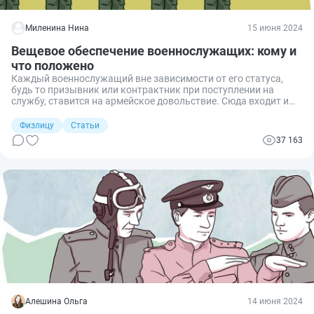
Миленина Нина
15 июня 2024
Вещевое обеспечение военнослужащих: кому и
что положено
Каждый военнослужащий вне зависимости от его статуса,
будь то призывник или контрактник при поступлении на
службу, ставится на армейское довольствие. Сюда входит и
вещевое обеспечение военнослужащих, которое включает в
себя все необходимое на время службы. Чтобы наши военные
Физлицу
Статьи
получили всё, что положено, разработаны специальный
37 163
порядок выдачи и нормы снабжения, о которых и пойдет
сегодня речь.
Алешина Ольга
14 июня 2024