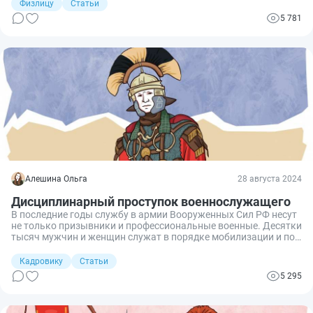
Разбираемся вместе, как произвести замену приписного
Физлицу
Статьи
свидетельства.
5 781
Алешина Ольга
28 августа 2024
Дисциплинарный проступок военнослужащего
В последние годы службу в армии Вооруженных Сил РФ несут
не только призывники и профессиональные военные. Десятки
тысяч мужчин и женщин служат в порядке мобилизации и по
контракту. По своему правовому положению они являются
военнослужащими, а это означает, что при различных
Кадровику
Статьи
нарушениях несения воинской службы им грозит привлечение
5 295
к различным видам ответственности. Разберем, что такое
дисциплинарный проступок военнослужащего и какое грозит
наказание за его совершение.