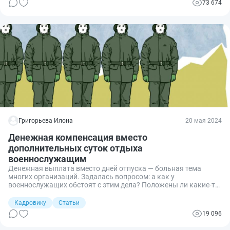
73 674
Григорьева Илона
20 мая 2024
Денежная компенсация вместо
дополнительных суток отдыха
военнослужащим
Денежная выплата вместо дней отпуска — больная тема
многих организаций. Задалась вопросом: а как у
военнослужащих обстоят с этим дела? Положены ли какие-то
дни отдыха, за что? Как оказалось, военнослужащие — не
исключение. Проанализируем законодательство и узнаем,
Кадровику
Статьи
возможна ли денежная компенсация вместо дополнительных
19 096
суток отдыха военнослужащим.