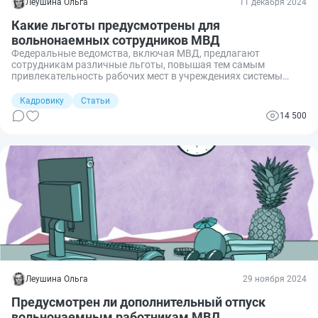
Леушина Ольга
11 декабря 2024
Какие льготы предусмотрены для
вольнонаемных сотрудников МВД
Федеральные ведомства, включая МВД, предлагают
сотрудникам различные льготы, повышая тем самым
привлекательность рабочих мест в учреждениях системы
внутренних дел. Полагаются ли льготы вольнонаемным
сотрудникам МВД, и кто входит в эту категорию?
Кадровику
Статьи
Разбираемся.
14 500
Леушина Ольга
29 ноября 2024
Предусмотрен ли дополнительный отпуск
вольнонаемным работникам МВД