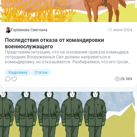
Горбикова Светлана
17 июня 2024
Последствия отказа от командировки
военнослужащего
Представим ситуацию, что на основании приказа командира
сотрудник Вооруженных Сил должен направиться в
командировку, но отказывается. Разбираемся, что его грозит
в случае отказа от поездки, а в каких случаях отказ от
командировки военнослужащего признается законным и
Кадровику
Статьи
правомерным.
26 569