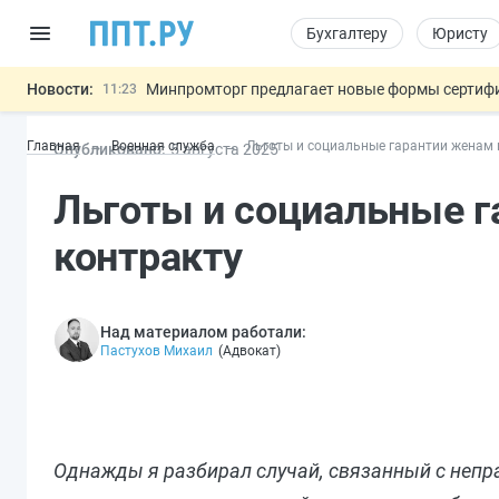
Бухгалтеру
Юристу
Новости:
Минпромторг предлагает новые формы сертифи
11:23
Риск атак БПЛА можно учитывать при оценке
10:09
Главная
Военная служба
Льготы и социальные гарантии женам 
Опубликовано:
5 авг
уста
2025
6 августа: важные документы, вступающие в
00:01
Обновили сообщения НПФ о договорах НПО и 
05.08
Льготы и социальные 
Подписан закон об упрощении госза
05.08
Важно
контракту
Над материалом работали:
Пастухов Михаил
(
Адвокат
)
Однажды я разбирал случай, связанный с непр