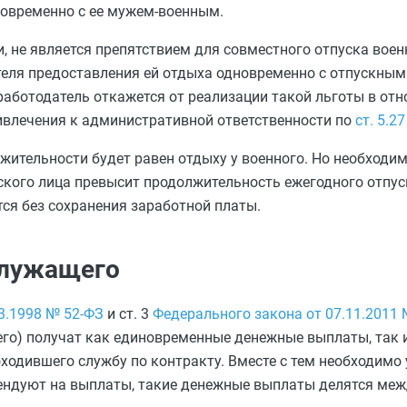
новременно с ее мужем-военным.
, не является препятствием для совместного отпуска воен
теля предоставления ей отдыха одновременно с отпускны
 работодатель откажется от реализации такой льготы в о
ивлечения к административной ответственности по
ст. 5.2
лжительности будет равен отдыху у военного. Но необходи
нского лица превысит продолжительность ежегодного отпус
тся без сохранения заработной платы.
служащего
3.1998 № 52-ФЗ
и ст. 3
Федерального закона от 07.11.2011
щего) получат как единовременные денежные выплаты, так
ходившего службу по контракту. Вместе с тем необходимо 
ретендуют на выплаты, такие денежные выплаты делятся ме