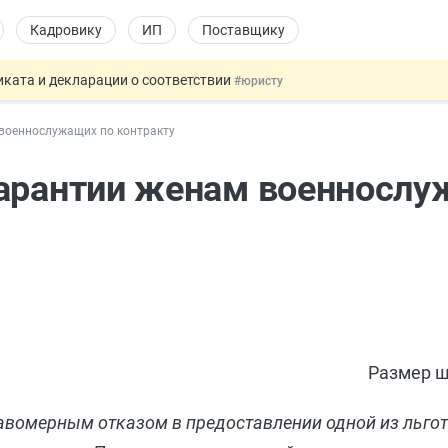
Кадровику
ИП
Поставщику
ката и декларации о соответствии
#юристу
 профрисков
#кадровику
военнослужащих по контракту
 силу сегодня
#юристу
долгосрочных сбережений
#бухгалтеру
гарантии женам военнослу
купок по 44-ФЗ
#заказчику
Размер ш
авомерным отказом в предоставлении одной из льгот