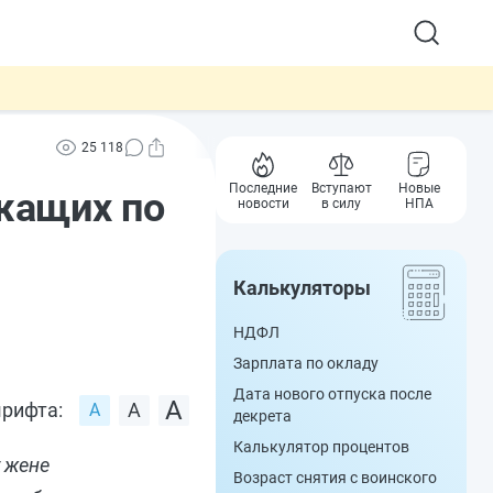
25 118
Последние
Вступают
Новые
жащих по
новости
в силу
НПА
Калькуляторы
НДФЛ
Зарплата по окладу
Дата нового отпуска после
рифта:
декрета
Калькулятор процентов
 жене
Возраст снятия с воинского