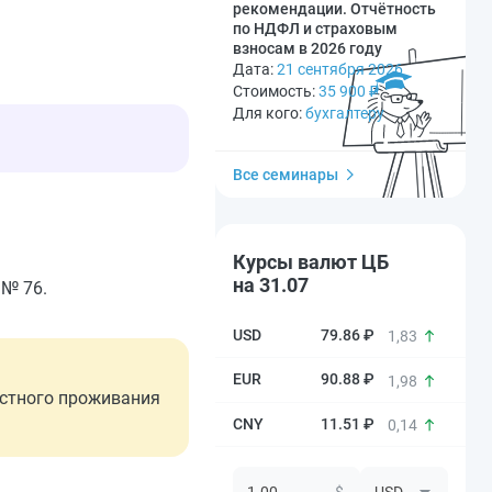
рекомендации. Отчётность
по НДФЛ и страховым
взносам в 2026 году
Дата:
21 сентября 2026
Стоимость:
35 900
₽
Для кого:
бухгалтеру
Все семинары
Курсы валют ЦБ
на 31.07
 № 76.
79.86 ₽
1,83
90.88 ₽
1,98
естного проживания
11.51 ₽
0,14
$