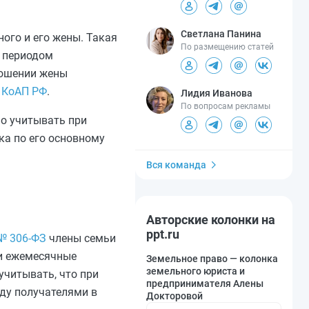
Светлана Панина
ного и его жены. Такая
По размещению статей
м периодом
тношении жены
7 КоАП РФ
.
Лидия Иванова
По вопросам рекламы
мо учитывать при
ка по его основному
Вся команда
Авторские колонки на
ppt.ru
 № 306-ФЗ
члены семьи
 и ежемесячные
Земельное право — колонка
земельного юриста и
учитывать, что при
предпринимателя Алены
жду получателями в
Докторовой