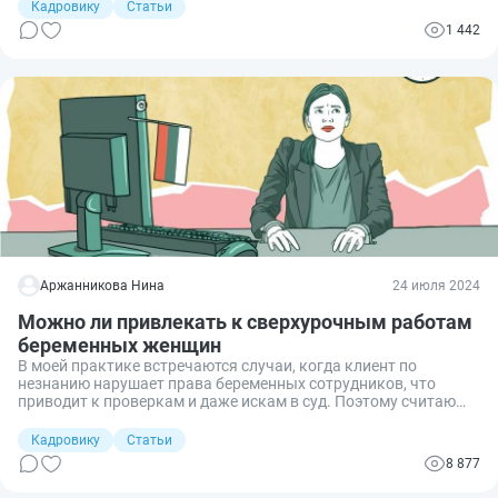
увольнения и поводов для экстренного отзыва из отпуска.
Кадровику
Статьи
1 442
Аржанникова Нина
24 июля 2024
Можно ли привлекать к сверхурочным работам
беременных женщин
В моей практике встречаются случаи, когда клиент по
незнанию нарушает права беременных сотрудников, что
приводит к проверкам и даже искам в суд. Поэтому считаю
нужным рассказать, допускает ли действующее
законодательство привлекать будущих мам к сверхурочным
Кадровику
Статьи
работам или в выходные и праздничные дни.
8 877