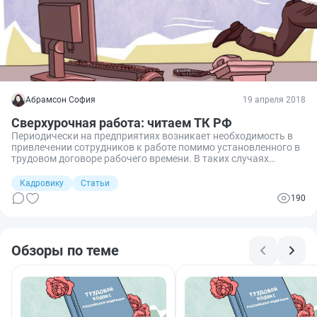
Абрамсон София
19 апреля 2018
Сверхурочная работа: читаем ТК РФ
Периодически на предприятиях возникает необходимость в
привлечении сотрудников к работе помимо установленного в
трудовом договоре рабочего времени. В таких случаях
работодатель и работник должны знать свои права и
обязанности. Ведь существуют случаи, когда привлечь к
Кадровику
Статьи
сверхурочным работам нельзя, даже если сотрудник согласен
190
поработать.
Обзоры по теме