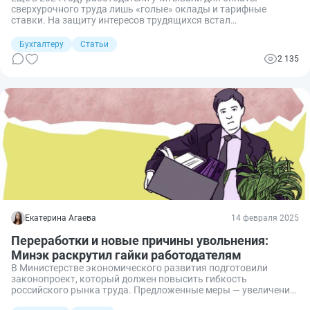
сверхурочного труда лишь «голые» оклады и тарифные
ставки. На защиту интересов трудящихся встал
Конституционный Суд. Расскажем, как следует оформить и
оплатить переработки с учетом последних изменений в ТК РФ,
Бухгалтеру
Статьи
ответим на все вопросы.
2 135
Екатерина Агаева
14 февраля 2025
Переработки и новые причины увольнения:
Минэк раскрутил гайки работодателям
В Министерстве экономического развития подготовили
законопроект, который должен повысить гибкость
российского рынка труда. Предложенные меры — увеличение
допустимых размеров переработок, перечня причин для