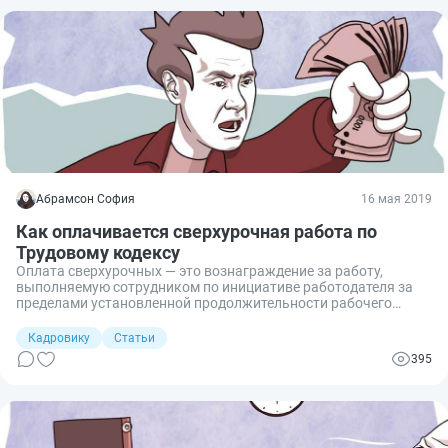
Абрамсон София
16 мая 2019
Как оплачивается сверхурочная работа по
Трудовому кодексу
Оплата сверхурочных — это вознаграждение за работу,
выполняемую сотрудником по инициативе работодателя за
пределами установленной продолжительности рабочего
времени. Выполнение работниками таких внеплановых
заданий должно быть вознаграждено. Рассмотрим
Кадровику
Статьи
подробнее, как рассчитать размер таких выплат.
395