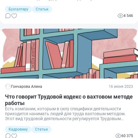
Бухгалтеру
Статьи
4 546
Гончарова Алина
16 июня 2023
Что говорит Трудовой кодекс о вахтовом методе
работы
Есть компании, которым в силу специфики деятельности
приходится нанимать людей для труда вахтовым методом.
Этот вид трудовой деятельности регулируется Трудовым
кодексом РФ. Разбираемся: вахтовый метод работы, что это
такое, чем он отличается от обычного, в каких случаях
Кадровику
Статьи
эффективен, как оплачивать и как оформлять.
60 375