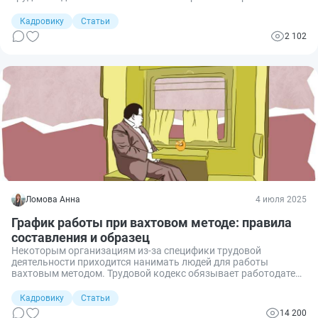
бытовых условий. Для компенсации этих неудобств
законодательство предусматривает полевое довольствие.
Кадровику
Статьи
Сегодня разберемся, что это такое, кому положено, в каком
2 102
размере выплачивается и как правильно оформить.
Ломова Анна
4 июля 2025
График работы при вахтовом методе: правила
составления и образец
Некоторым организациям из-за специфики трудовой
деятельности приходится нанимать людей для работы
вахтовым методом. Трудовой кодекс обязывает работодателя
особым образом организовать их время труда и отдыха и
составлять график. Я разобралась и расскажу, как правильно
Кадровику
Статьи
это сделать, чтобы не нарушить закон и сохранить здоровье
14 200