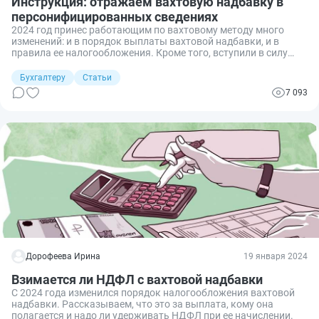
Инструкция: отражаем вахтовую надбавку в
персонифицированных сведениях
2024 год принес работающим по вахтовому методу много
изменений: и в порядок выплаты вахтовой надбавки, и в
правила ее налогообложения. Кроме того, вступили в силу
новые требования к форме расчета по страховым взносам
(РСВ) и к порядку его заполнения. Рассмотрим, как в
Бухгалтеру
Статьи
изменившихся условиях правильно отразить вахтовую
7 093
надбавку в РСВ и персонифицированных сведениях раздела 3
к нему.
Дорофеева Ирина
19 января 2024
Взимается ли НДФЛ с вахтовой надбавки
С 2024 года изменился порядок налогообложения вахтовой
надбавки. Рассказываем, что это за выплата, кому она
полагается и надо ли удерживать НДФЛ при ее начислении.