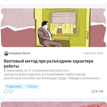
вахтовиков.
Алешина Ольга
7 августа 2024
Вахтовый метод при разъездном характере
работы
В зависимости от особенностей рабочего
процесса работодатель устанавливает работникам
различные способы организации труда. Нередко возникают
вопросы: а как правильно заменить один вид занятости на
другой или объединить их. Так ко мне обратится за советом
Кадровику
Статьи
знакомый кадровик. На их предприятии сотрудникам,
5 134
работающим вахтовым методом, планируется установить
разъездной характер работы. Разбираемся, как правильно
организовать разъездной характер работы при вахтовом
методе.