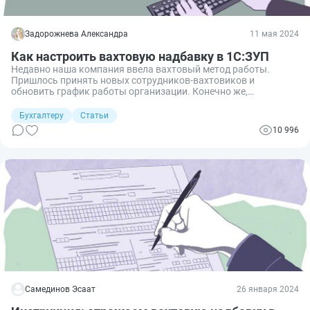
Задорожнева Александра
11 мая 2024
Как настроить вахтовую надбавку в 1С:ЗУП
Недавно наша компания ввела вахтовый метод работы.
Пришлось принять новых сотрудников-вахтовиков и
обновить график работы организации. Конечно же,
потребовалось изменить порядок начислений в 1С:ЗУП. Мы
посоветовались с разработчиками и запустили вахтовый
Бухгалтеру
Статьи
цикл в своей рабочей программе. Особое внимание уделили
10 996
вахтовой надбавке.
Самединов Эсаат
26 января 2024