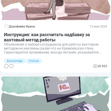
Дорофеева Ирина
13 мая 2024
Инструкция: как рассчитать надбавку за
вахтовый метод работы
Объявления о наборе сотрудников для работы вахтовым
методом не наклеены разве что на Кремлевскую стену.
Гарантируется проживание, иногда питание, указывается
стоимость смены. Но ни в одном объявлении не указано, как
обстоят дела с надбавкой за вахтовый труд. Расскажем, кому
Бухгалтеру
Статьи
и за что полагается и как начисляется эта доплата.
26 923