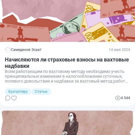
Самединов Эсаат
14 мая 2024
Начисляются ли страховые взносы на вахтовые
надбавки
Всем работающим по вахтовому методу необходимо учесть
принципиальные изменения в налогообложении суточных,
полевого довольствия и надбавки за вахтовый метод работы,
вступившие в силу на основании Федерального закона от
31.07.2023 № 389-ФЗ. Рассмотрим, как теперь облагаются эти
Бухгалтеру
Статьи
компенсационные выплаты, и нужно ли начислять на них
4 544
страховые взносы, включая страховые взносы на
травматизм и несчастные случаи.