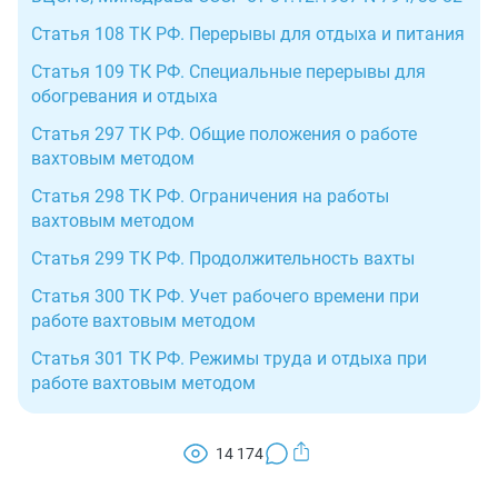
период, необходимый для доставки вахтовиков до
Статья 108 ТК РФ. Перерывы для отдыха и питания
определяем срок для отдыха между сменами и
вахты и в обратный путь;
между вахтами;
Статья 109 ТК РФ. Специальные перерывы для
период отдыха между вахтами (как оплачиваемый,
обогревания и отдыха
согласовываем рабочий режим вахтовиков с
так и неоплачиваемый).
профсоюзами и знакомим его с рабочими за 2
Статья 297 ТК РФ. Общие положения о работе
месяца перед началом трудовой деятельности.
вахтовым методом
Статья 298 ТК РФ. Ограничения на работы
вахтовым методом
Статья 299 ТК РФ. Продолжительность вахты
Статья 300 ТК РФ. Учет рабочего времени при
работе вахтовым методом
Статья 301 ТК РФ. Режимы труда и отдыха при
работе вахтовым методом
14 174