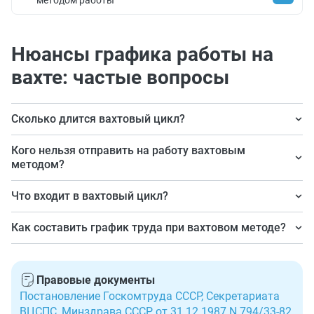
Нюансы графика работы на
вахте: частые вопросы
Сколько длится вахтовый цикл?
Обычно продолжается максимум месяц. Если есть
Кого нельзя отправить на работу вахтовым
необходимость, то работодатель вправе увеличить
методом?
этот период до 3 месяцев, но только при согласовании
Есть несколько категорий: дети до 18 лет, беременные
Что входит в вахтовый цикл?
с профсоюзной организацией.
сотрудницы, молодые мамы с детьми до 3 лет, люди с
В него включают:
медицинскими противопоказаниями.
Как составить график труда при вахтовом методе?
рабочие дни по сменам;
Порядок следующий:
отдых каждый день между установленными
устанавливаем продолжительность вахтового
Правовые документы
сменами;
цикла;
Постановление Госкомтруда СССР, Секретариата
выходные дни;
ВЦСПС, Минздрава СССР от 31.12.1987 N 794/33-82
утверждаем продолжительность смен;