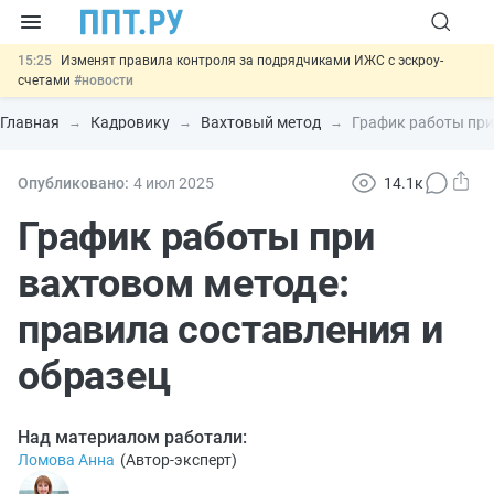
15:25
Изменят правила контроля за подрядчиками ИЖС с эскроу-
счетами
#новости
14:44
Минцифры предлагает запретить рассылку смс детям
#новости
Главная
Кадровику
Вахтовый метод
График работы при
14:02
Основания для выдворения иностранцев из России стало
больше
#новости
13:16
Могут разрешить использование персональных данных россиян
Опубликовано:
4 июл
2025
14.1к
для обучения ИИ
#новости
11:31
Важно
Разработают единые критерии трудовых и ГПХ-
График работы при
отношений
#новости
вахтовом методе:
правила составления и
образец
Над материалом работали:
Ломова Анна
(
Автор-эксперт
)