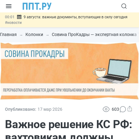
00:01
9 августа: важные документы, вступающие в силу сегодня
#новости
07.08
Подписан закон о блокировке продажи опасных товаров через
«Честный знак»
#новости
Главная
Колонки
Совина ПроКадры — экспертная колонка 
07.08
Дистанционную работу беременных пропишут в ТК РФ
#новости
07.08
Госпошлину за устранение ошибок в документах предлагают
отменить
#новости
07.08
Важно
Разработают единые критерии трудовых и ГПХ-
отношений
#новости
Опубликовано:
17 мар
2026
603
Важное решение КС РФ:
вахтовикам должны