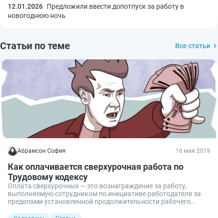
12.01.2026
Предложили ввести допотпуск за работу в
новогоднюю ночь
Статьи по теме
Все статьи
Абрамсон София
16 мая 2019
Как оплачивается сверхурочная работа по
Трудовому кодексу
Оплата сверхурочных — это вознаграждение за работу,
выполняемую сотрудником по инициативе работодателя за
пределами установленной продолжительности рабочего
времени. Выполнение работниками таких внеплановых
заданий должно быть вознаграждено. Рассмотрим