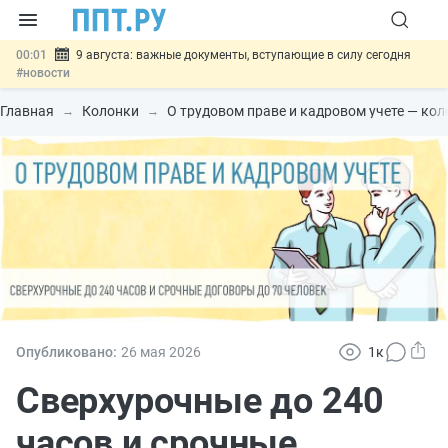
00:01
9 августа: важные документы, вступающие в силу сегодня
#новости
07.08
Подписан закон о блокировке продажи опасных товаров через
«Честный знак»
#новости
Главная
Колонки
О трудовом праве и кадровом учете — ко
07.08
Дистанционную работу беременных пропишут в ТК РФ
#новости
07.08
Госпошлину за устранение ошибок в документах предлагают
отменить
#новости
07.08
Важно
Разработают единые критерии трудовых и ГПХ-
отношений
#новости
Опубликовано:
26 мая 2026
1к
Сверхурочные до 240
часов и срочные